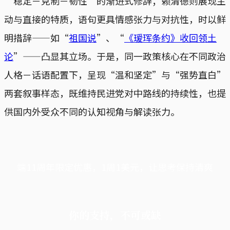
“稳定－克制－韧性”的渐进式修辞；赖清德则展现主
动与直接的特质，语句更具情感张力与对抗性，时以鲜
明措辞——如“
祖国说
”、“
《瑷珲条约》收回领土
论
”——凸显其立场。于是，同一政策核心在不同政治
人格－话语配置下，呈现“温和坚定”与“强势直白”
两套叙事样态，既维持民进党对中路线的持续性，也提
供国内外受众不同的认知视角与解读张力。
端11周年限定优惠，1周1美元，让思考保持清爽
你的支持，不可或缺