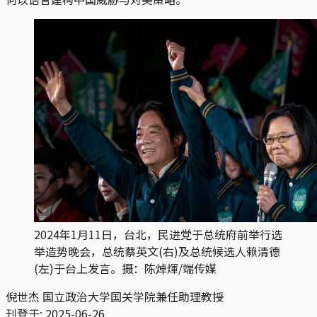
2024年1月11日，台北，民进党于总统府前举行选
举造势晚会，总统蔡英文(右)及总统候选人赖清德
(左)于台上发言。摄：陈焯煇/端传媒
倪世杰
国立政治大学国关学院兼任助理教授
刊登于:
2025-06-26