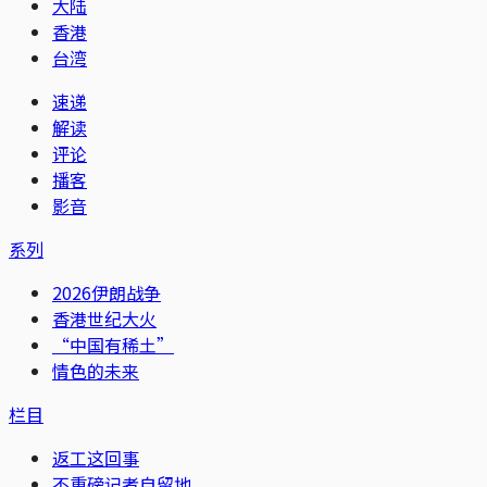
大陆
香港
台湾
速递
解读
评论
播客
影音
系列
2026伊朗战争
香港世纪大火
“中国有稀土”
情色的未来
栏目
返工这回事
不重磅记者自留地