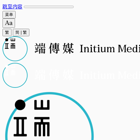
跳至内容
菜单
繁
简
|
繁