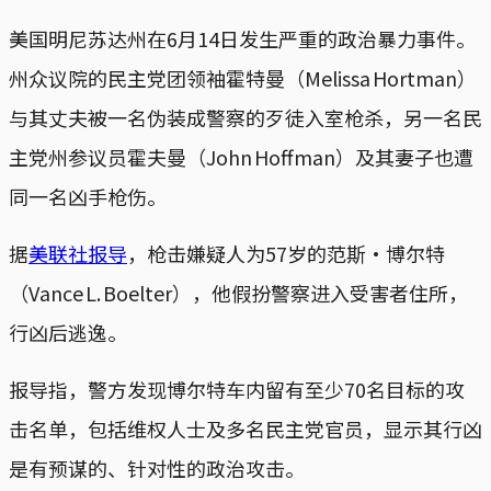
美国明尼苏达州在6月14日发生严重的政治暴力事件。
州众议院的民主党团领袖霍特曼（Melissa Hortman）
与其丈夫被一名伪装成警察的歹徒入室枪杀，另一名民
主党州参议员霍夫曼（John Hoffman）及其妻子也遭
同一名凶手枪伤。
据
美联社报导
，枪击嫌疑人为57岁的范斯·博尔特
（Vance L. Boelter），他假扮警察进入受害者住所，
行凶后逃逸。
报导指，警方发现博尔特车内留有至少70名目标的攻
击名单，包括维权人士及多名民主党官员，显示其行凶
是有预谋的、针对性的政治攻击。