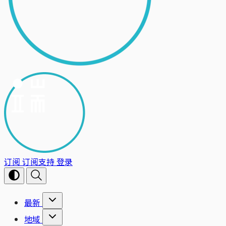
订阅
订阅支持
登录
最新
地域