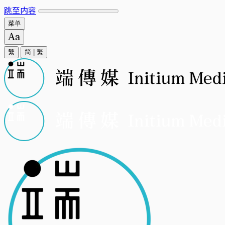
跳至内容
菜单
繁
简
|
繁