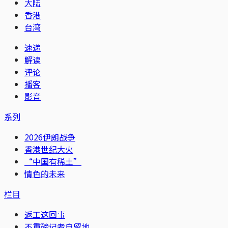
大陆
香港
台湾
速递
解读
评论
播客
影音
系列
2026伊朗战争
香港世纪大火
“中国有稀土”
情色的未来
栏目
返工这回事
不重磅记者自留地