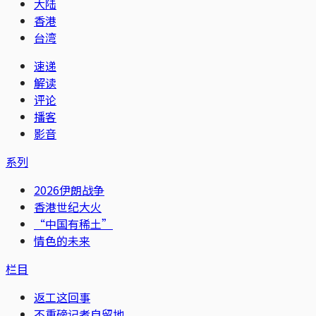
大陆
香港
台湾
速递
解读
评论
播客
影音
系列
2026伊朗战争
香港世纪大火
“中国有稀土”
情色的未来
栏目
返工这回事
不重磅记者自留地