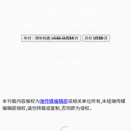
成为会员，阅读全文，领取专属权益
选择守护方案 + 华尔街日报或纽约时报
年付・周年特惠
US$6.5
US$4
/月
月付
US$8
/月
立即解锁全文
已是会员？
登录
本刊载内容版权为
端传媒编辑部
或相关单位所有,未经端传媒
编辑部授权,请勿转载或复制,否则即为侵权。