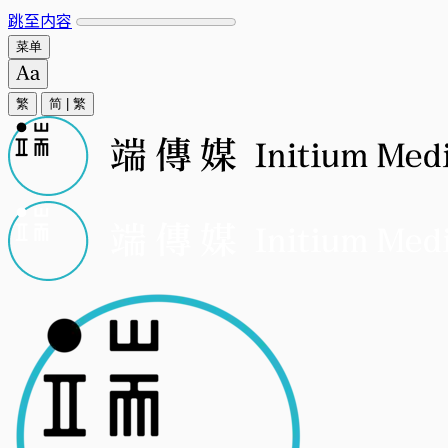
跳至内容
菜单
繁
简
|
繁