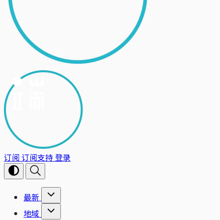
订阅
订阅支持
登录
最新
地域