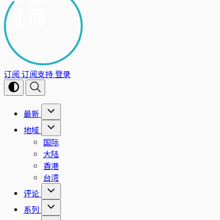
订阅
订阅支持
登录
最新
地域
国际
大陆
香港
台湾
评论
系列