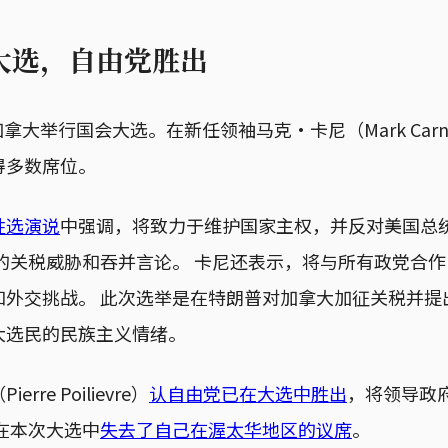
大选，自由党胜出
，加拿大举行国会大选。在新任领袖马克・卡尼（Mark Car
得多数席位。
胜选演说
中强调，将致力于维护国家主权，并反对美国总统特
大的关税威胁和吞并言论。 卡尼还表示，将与所有政党合
和外交挑战。 此次选举是在特朗普对加拿大加征关税并提
大选民的民族主义情绪。
re Poilievre）
认自由党已在大选中胜出
，将领导政
在本次大选中
失去了自己在渥太华地区的议席
。