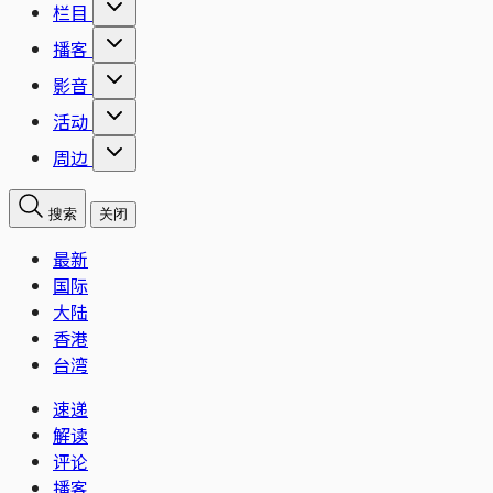
栏目
播客
影音
活动
周边
搜索
关闭
最新
国际
大陆
香港
台湾
速递
解读
评论
播客