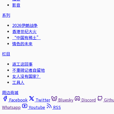
影音
系列
2026伊朗战争
香港世纪大火
“中国有稀土”
情色的未来
栏目
返工这回事
不重磅记者自留地
女人没有国家？
工具人
周边商城
Facebook
Twitter
Bluesky
Discord
Gith
Whatsapp
Youtube
RSS