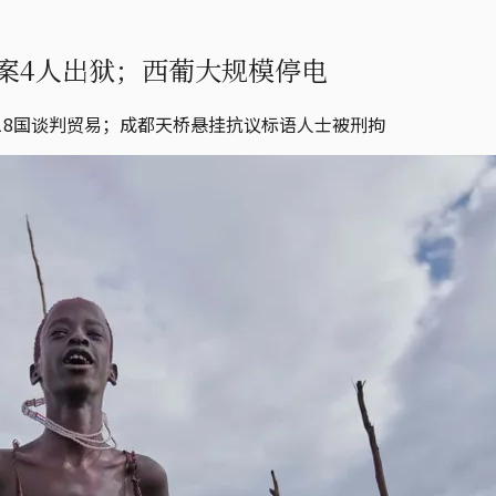
案4人出狱；西葡大规模停电
18国谈判贸易；成都天桥悬挂抗议标语人士被刑拘