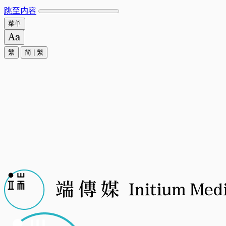
跳至内容
菜单
繁
简
|
繁