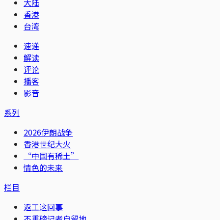
大陆
香港
台湾
速递
解读
评论
播客
影音
系列
2026伊朗战争
香港世纪大火
“中国有稀土”
情色的未来
栏目
返工这回事
不重磅记者自留地