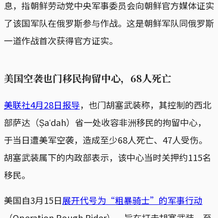
息，指朝鲜劳动党中央军事委员会向朝鲜官方媒体证实
了该国军队在俄罗斯参与作战。这是朝鲜军队同俄罗斯
一道作战首次获得官方证实。
美国空袭也门移民拘留中心，68人死亡
美联社4月28日报导
，也门胡塞武装称，其控制的西北
部萨达（Ṣaʿdah）省一处收容非洲移民的拘留中心，
于当日遭美军空袭，造成至少68人死亡、47人受伤。
胡塞武装属下的内政部表示，该中心当时关押约115名
移民。
美国自3月15日
展开代号为“粗暴骑士”的军事行动
（Operation Rough Rider），旨在打击胡塞武装，至