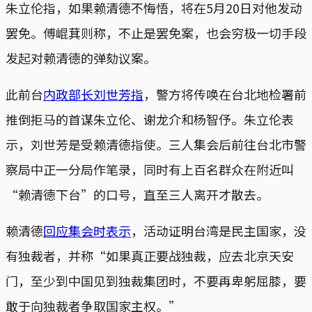
朱立伦指，如果赖清德不悔悟，将在5月20日对他发动
罢免。傅崐萁则称，不止是罢免案，也会穷极一切手段
发起对赖清德的弹劾议案。
此前台
内政部长刘世芳指
，警方将传唤在台北地检署前
推倒拒马的首谋朱立伦、谢龙介和杨智伃。朱立伦表
示，刘世芳是受赖清德指使。三人集会后前往台北市警
察局中正一分局作笔录，同时有上百名群众在附近叫
“赖清德下台”的口号，直至三人离开才散去。
赖清德
回应集会时表示
，活动证明台湾是民主国家，没
有独裁者，并称“如果真正要战独裁，应去北京天安
门，至少到中国见到独裁集团时，不要再卑躬屈膝，要
敢于向独裁者争取国家主权。”