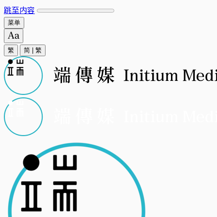
跳至内容
菜单
繁
简
|
繁