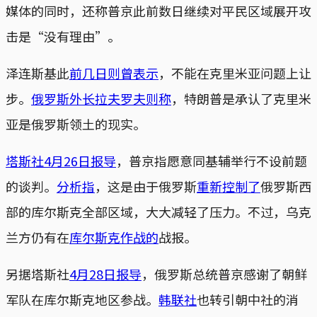
媒体的同时，还称普京此前数日继续对平民区域展开攻
击是“没有理由”。
泽连斯基此
前几日则曾表示
，不能在克里米亚问题上让
步。
俄罗斯外长拉夫罗夫则称
，特朗普是承认了克里米
亚是俄罗斯领土的现实。
塔斯社4月26日报导
，普京指愿意同基辅举行不设前题
的谈判。
分析指
，这是由于俄罗斯
重新控制了
俄罗斯西
部的库尔斯克全部区域，大大减轻了压力。不过，乌克
兰方仍有在
库尔斯克作战的
战报。
另据塔斯社
4月28日报导
，俄罗斯总统普京感谢了朝鲜
军队在库尔斯克地区参战。
韩联社
也转引朝中社的消