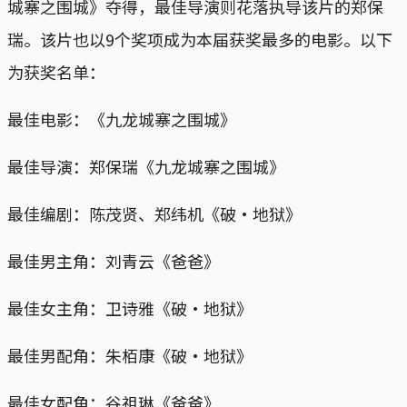
城寨之围城》夺得，最佳导演则花落执导该片的郑保
瑞。该片也以9个奖项成为本届获奖最多的电影。以下
为获奖名单：
最佳电影：《九龙城寨之围城》
最佳导演：郑保瑞《九龙城寨之围城》
最佳编剧：陈茂贤、郑纬机《破・地狱》
最佳男主角：刘青云《爸爸》
最佳女主角：卫诗雅《破・地狱》
最佳男配角：朱栢康《破・地狱》
最佳女配角：谷祖琳《爸爸》