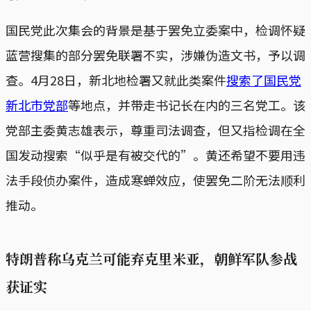
国民党此次集会的背景是基于罢免立委案中，检调怀疑
蓝营搜集的部分罢免联署不实，涉嫌伪造文书，予以调
查。4月28日，新北地检署又就此类案件
搜索了国民党
新北市党部
等地点，并带走书记长在内的三名党工。该
党部主委黄志雄表示，尊重司法调查，但又指检调在全
国发动搜索“似乎是有被交代的”。黄还希望不要用违
法手段侦办案件，造成寒蝉效应，使罢免二阶无法顺利
推动。
特朗普称乌克兰可能弃克里米亚，朝鲜军队参战
获证实