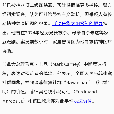
前已被控八项二级谋杀罪，​预计将面临更多指控。警方
经初步调查，认为可排除恐怖主义动机，​但嫌疑人有长
期精神健康问题的纪录。
《温哥华太阳报》的报导
指
出，​他曾在2024年经历兄长被杀、母亲自杀未遂等家
庭悲剧。​案发前数小时，家属曾试图为他寻求精神医疗
协助。​
加拿大总理马克·卡尼（Mark Carney）中断竞选行
程，表达对罹难者的悼念。他表示，​全国人民与菲律宾
社群同悲，并​强调菲律宾社群“Bayanihan”（社群互
助）的价值。​菲律宾总统小马可仕（Ferdinand
Marcos Jr.）和该国政府亦对此事件
表达哀悼
。​