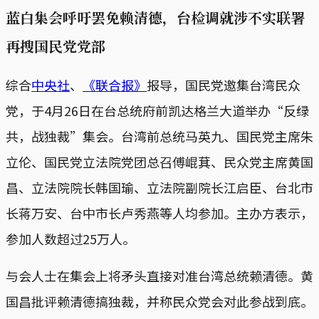
蓝白集会呼吁罢免赖清德，台检调就涉不实联署
再搜国民党党部
综合
中央社
、
《联合报》
报导，国民党邀集台湾民众
党，于4月26日在台总统府前凯达格兰大道举办“反绿
共，战独裁”集会。台湾前总统马英九、国民党主席朱
立伦、国民党立法院党团总召傅崐萁、民众党主席黄国
昌、立法院院长韩国瑜、立法院副院长江启臣、台北市
长蒋万安、台中市长卢秀燕等人均参加。主办方表示，
参加人数超过25万人。
与会人士在集会上将矛头直接对准台湾总统赖清德。黄
国昌批评赖清德搞独裁，并称民众党会对此参战到底。