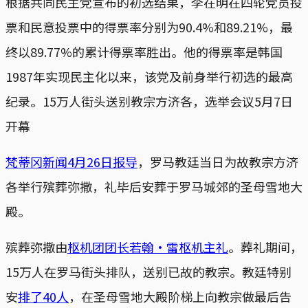
根据共同民主党宣布的初选结果，李在明在四轮党员投
票和民意投票中的得票率分别为90.4%和89.21%，最
终以89.77%的累计得票率胜出。他的得票率是韩国
1987年实现民主化以来，该党及前身举行初选的最高
纪录。15万人街头送别教宗方济各，选举会议5月7日
开幕
梵蒂冈新闻4月26日报导
，罗马教廷当日为故教宗方济
各举行殡葬弥撒，礼毕后安葬于罗马城郊的圣母雪地大
殿。
殡葬弥撒由
枢机团团长若翰·雷枢机主礼
。葬礼期间，
15万人在罗马街头排队，送别已故的教宗。教廷特别
安
排了40人
，在圣母雪地大殿阶梯上向教宗做最后告