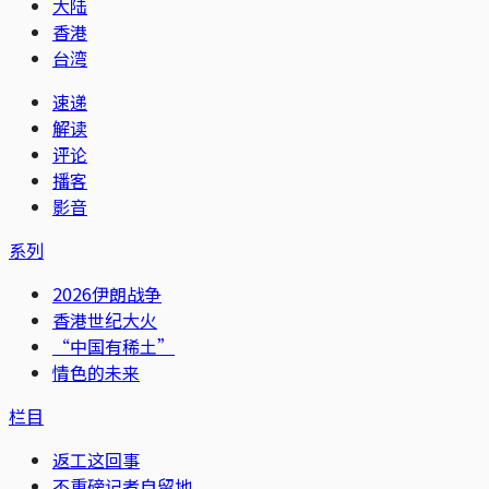
大陆
香港
台湾
速递
解读
评论
播客
影音
系列
2026伊朗战争
香港世纪大火
“中国有稀土”
情色的未来
栏目
返工这回事
不重磅记者自留地