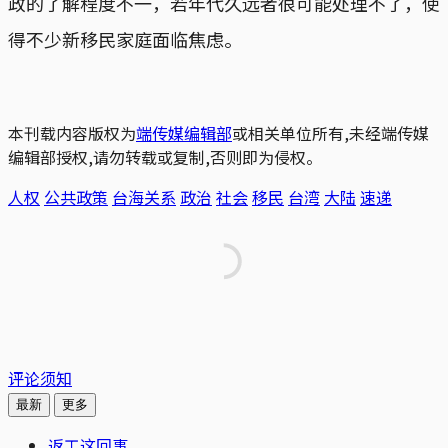
政的了解程度不一，若年代久远者很可能处理不了，使
得不少新移民家庭面临焦虑。
本刊载内容版权为
端传媒编辑部
或相关单位所有,未经端传媒
编辑部授权,请勿转载或复制,否则即为侵权。
人权
公共政策
台海关系
政治
社会
移民
台湾
大陆
速递
评论须知
最新
更多
返工这回事