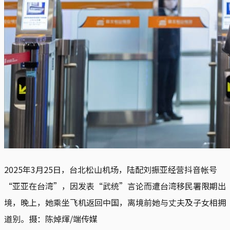
2025年3月25日，台北松山机场，陆配刘振亚经营抖音帐号
“亚亚在台湾”，因发表“武统”言论而遭台湾移民署限期出
境，晚上，她乘坐飞机返回中国，离境前她与丈夫及子女相拥
道别。摄：陈焯煇/端传媒