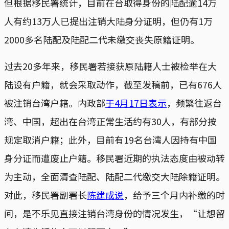
但根据移民署统计，目前在台取得身份的陆配逾14万
人有约13万人已提出注销大陆身分证明，但仍有1万
2000多名陆配及陆配二代未缴交丧失原籍证明。
过去20多年来，移民署若接获原陆籍人士被检举在大
陆设有户籍，就会采取动作，截至发稿前，已有676人
被注销台湾户籍。内政部
于4月17日表示
，频繁往返台
湾、中国，超出在台湾正常生活约有30人，有部分按
规定取消户籍；此外，目前有19名台湾人因持有中国
身分证而遭废止户籍。移民署近期的执法态度由被动转
为主动，全面清查陆配、陆配二代缴交大陆除籍证明。
对此，移民署副署长
陈建成说
，给予三个月内补缴的时
间，是不乐见直接注销台湾身份的情况发生，“让想留