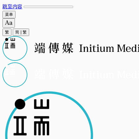
跳至内容
菜单
繁
简
|
繁