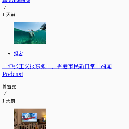
端传媒编辑部
1 天前
播客
「伸张正义报东张」，香港市民新日常｜端闻
Podcast
曾雪雯
1 天前