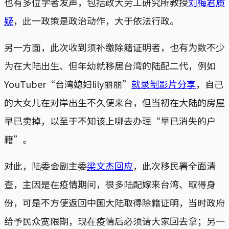
也有多位学者发声，包括政大劳工研究所教授
刘梅君质
疑
，此一政策是政治动作，大于依法行政。
另一方面，此次收到须补缴除籍证明者，也有为数不少
为在大陆出生、但年幼就移居台湾的陆配二代，例如
YouTuber“台湾媳妇lily丽丽”
就录制影片分享
，自己
的大女儿在对岸出生不久便来台，但当初在大陆的房屋
早已卖掉，以至于不知该上哪去办理“早已消失的户
籍”。
对此，陆委会副主委
梁文杰回应
，此次移民署全面清
查，主因是在疫情期间，很多陆配嫁来台湾、取得身
份，可是不方便返回中国大陆取得除籍证明，当时政府
给予民众宽限期，现在疫情后必须请大家回去拿；另一