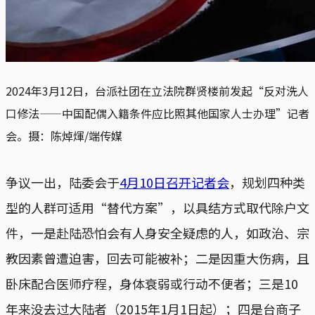
2024年3月12日，台派社团在立法院群贤楼前发起“反对洗人
口修法——中国配偶入籍条件应比照其他国家人士办理”记者
会。摄：陈焯煇/端传媒
争议一出，陆委会于
4月10日召开记者会
，规划四种类
型的人群可适用“替代方案”，以具结方式取代除户文
件，一是赴陆恐怕会有人身安全疑虑的人，如政治、宗
教因素曾遭迫害，回去可能被补；二是因重大伤病，且
卧床配合医师疗程，身体衰弱或行动不便者；三是10
年来没去过大陆者（2015年1月1日起）；四是台商子