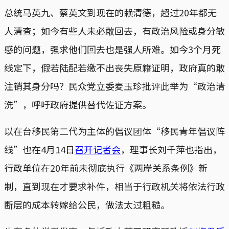
总统马英九、蔡英文到现在的赖清德，超过20年都无
人清查；如今有些人未必敢回去，有政治风险或身分敏
感的问题，强求他们回去也是强人所难。如今3个月死
线定下，假若陆配若缴不出丧失原籍证明，政府真的敢
注销其身分吗？民众党立委麦玉珍批评此举为“政治清
洗”，呼吁政府提供替代佐证方案。
以在台移民第二代为主体的倡议团体“移民青年倡议阵
线”也在4月14日
召开记者会
，理事长刘千萍也指出，
行政单位在20年前未彻底执行《两岸关系条例》新
制，直到现在才要求补件，相当于行政机关将依法行政
断层的成本转嫁给公民，做法太过粗糙。