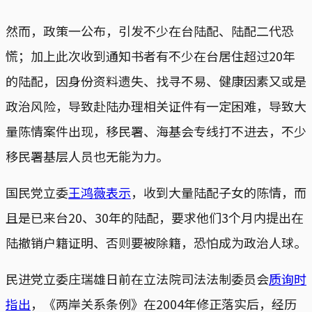
然而，政策一公布，引发不少在台陆配、陆配二代恐
慌；加上此次收到通知书者有不少在台居住超过20年
的陆配，因身份资料遗失、找寻不易、健康因素又或是
政治风险，导致赴陆办理相关证件有一定困难，导致大
量陈情案件出现，移民署、海基会专线打不进去，不少
移民署基层人员也无能为力。
国民党立委
王鸿薇表示
，收到大量陆配子女的陈情，而
且是已来台20、30年的陆配，要求他们3个月内提出在
陆撤销户籍证明、否则要被除籍，恐怕成为政治人球。
民进党立委庄瑞雄日前在立法院司法法制委员会
质询时
指出
，《两岸关系条例》在2004年修正落实后，经历