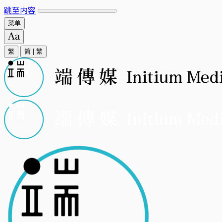
跳至内容
菜单
繁
简
|
繁