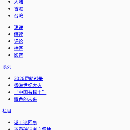
大陆
香港
台湾
速递
解读
评论
播客
影音
系列
2026伊朗战争
香港世纪大火
“中国有稀土”
情色的未来
栏目
返工这回事
不重磅记者自留地