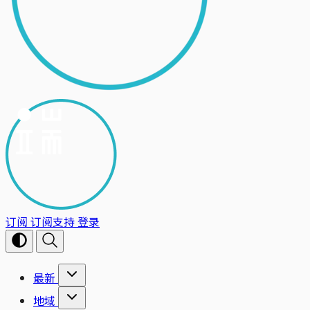
订阅
订阅支持
登录
最新
地域