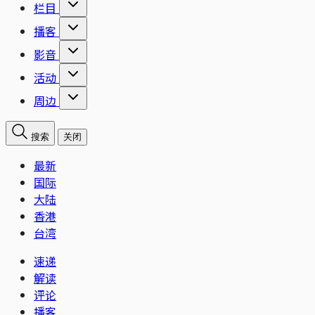
栏目
播客
影音
活动
周边
搜索
关闭
最新
国际
大陆
香港
台湾
速递
解读
评论
播客