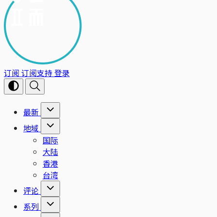
订阅
订阅支持
登录
最新
地域
国际
大陆
香港
台湾
评论
系列