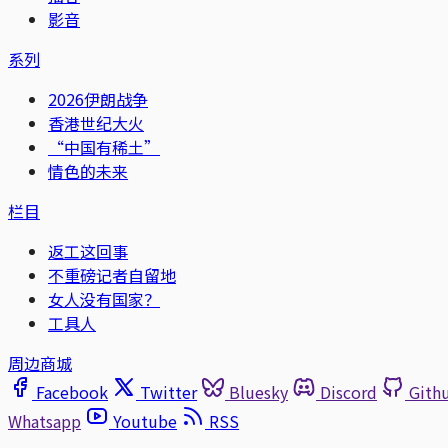
影音
系列
2026伊朗战争
香港世纪大火
“中国有稀土”
情色的未来
栏目
返工这回事
不重磅记者自留地
女人没有国家？
工具人
周边商城
Facebook
Twitter
Bluesky
Discord
Gith
Whatsapp
Youtube
RSS