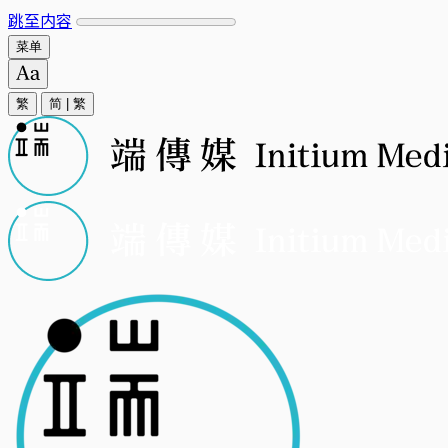
跳至内容
菜单
繁
简
|
繁