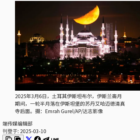
2025年3月6日，土耳其伊斯坦布尔，伊斯兰斋月
期间，一轮半月落在伊斯坦堡的苏丹艾哈迈德清真
寺后面。摄：Emrah Gurel/AP/达志影像
端传媒编辑部
刊登于:
2025-03-10