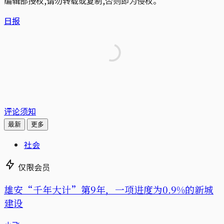
编辑部授权,请勿转载或复制,否则即为侵权。
日报
评论须知
最新
更多
社会
仅限会员
雄安“千年大计”第9年，一项进度为0.9%的新城
建设