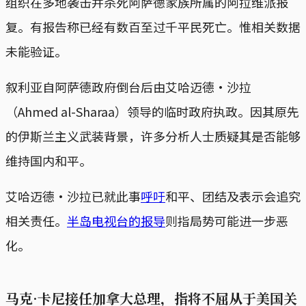
组织在多地袭击并杀死阿萨德家族所属的阿拉维派报
复。有报告称已经有数百至过千平民死亡。惟相关数据
未能验证。
叙利亚自阿萨德政府倒台后由艾哈迈德·沙拉
（Ahmed al-Sharaa）领导的临时政府执政。因其原先
的伊斯兰主义武装背景，许多分析人士质疑其是否能够
维持国内和平。
艾哈迈德·沙拉已就此事
呼吁
和平、团结及表示会追究
相关责任。
半岛电视台的报导
则指局势可能进一步恶
化。
马克·卡尼接任加拿大总理，指将不屈从于美国关