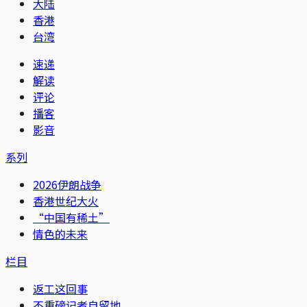
大陆
香港
台湾
速递
解读
评论
播客
影音
系列
2026伊朗战争
香港世纪大火
“中国有稀土”
情色的未来
栏目
返工这回事
不重磅记者自留地