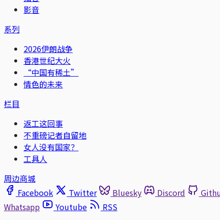
影音
系列
2026伊朗战争
香港世纪大火
“中国有稀土”
情色的未来
栏目
返工这回事
不重磅记者自留地
女人没有国家？
工具人
周边商城
Facebook
Twitter
Bluesky
Discord
Gith
Whatsapp
Youtube
RSS