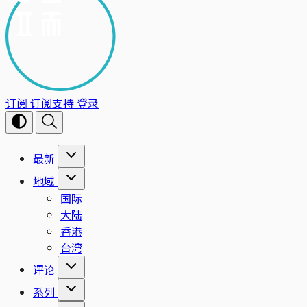
订阅
订阅支持
登录
最新
地域
国际
大陆
香港
台湾
评论
系列