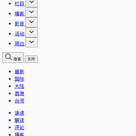
栏目
播客
影音
活动
周边
搜索
关闭
最新
国际
大陆
香港
台湾
速递
解读
评论
播客