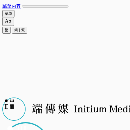
跳至内容
菜单
繁
简
|
繁