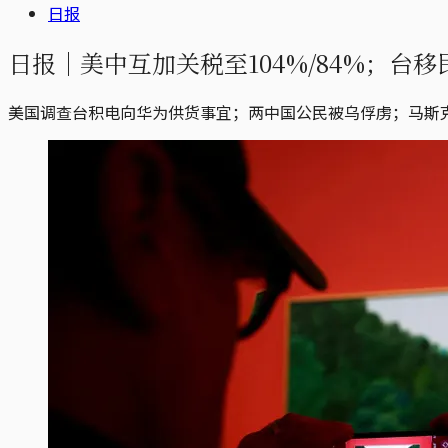
日报
日报｜美中互加关税至104%/84%；
美国调查台积电向华为供货事宜；两中国公民被乌俘虏；马斯