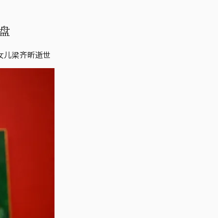
盘
女儿梁齐昕逝世