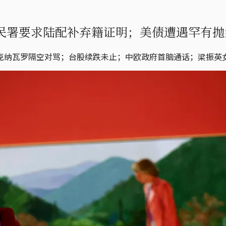
台移民署要求陆配补弃籍证明；美债遭遇罕有抛
克纳瓦罗隔空对骂；台股续跌未止；中欧政府首脑通话；梁振英