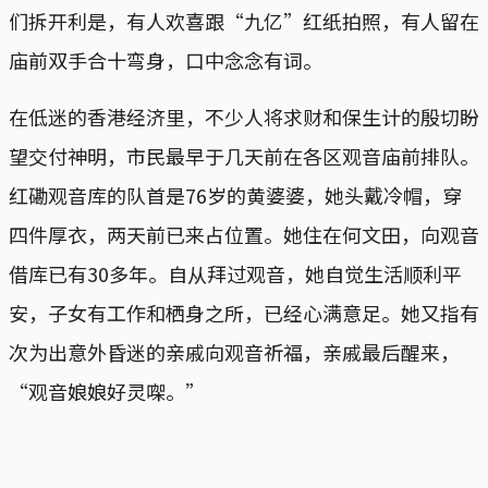
们拆开利是，有人欢喜跟“九亿”红纸拍照，有人留在
庙前双手合十弯身，口中念念有词。
在低迷的香港经济里，不少人将求财和保生计的殷切盼
望交付神明，市民最早于几天前在各区观音庙前排队。
红磡观音库的队首是76岁的黄婆婆，她头戴冷帽，穿
四件厚衣，两天前已来占位置。她住在何文田，向观音
借库已有30多年。自从拜过观音，她自觉生活顺利平
安，子女有工作和栖身之所，已经心满意足。她又指有
次为出意外昏迷的亲戚向观音祈福，亲戚最后醒来，
“观音娘娘好灵㗎。”