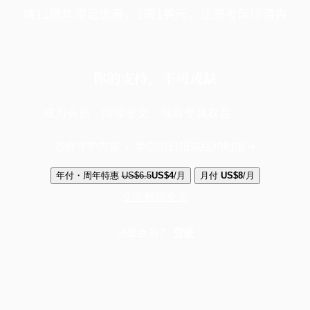
端11周年限定优惠，1周1美元，让思考保持清爽
你的支持，不可或缺
成为会员，阅读全文，领取专属权益
选择守护方案 + 华尔街日报或纽约时报
年付・周年特惠
US$6.5
US$4
/月
月付
US$8
/月
立即解锁全文
已是会员？
登录