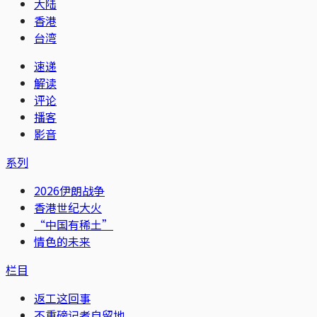
大陆
香港
台湾
速递
解读
评论
播客
影音
系列
2026伊朗战争
香港世纪大火
“中国有稀土”
情色的未来
栏目
返工这回事
不重磅记者自留地