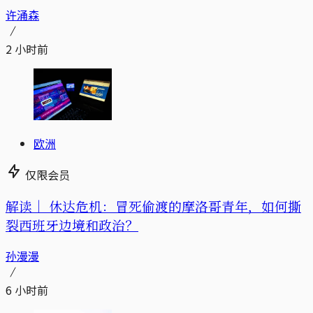
许涌森
2 小时前
欧洲
仅限会员
解读｜
休达危机：冒死偷渡的摩洛哥青年，如何撕
裂西班牙边境和政治？
孙漫漫
6 小时前