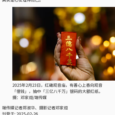
2025年2月23日，红磡观音庙，有善心上香向观音
「借钱」，抽中「三亿八千万」银码的大额红纸。
摄：邓家烜/端传媒
端传媒记者郑淑华、摄影记者邓家烜
刊登于:
2025-02-26