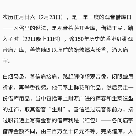
农历正月廿六（2月23日），是一年一度的观音借库日
——习俗里的说法，是观音菩萨开金库，借钱于民。踏
入子时（22日晚上11时），逾150年历史的香港红磡观
音庙开库，善信随即以庙前的蜡烛燃点长香，涌入庙
宇。
白烟袅袅，善信肩接肩，踮起脚仰望观音像，闭眼皱眉
祈求，再举香鞠躬。他们奉上鲜花和供品，然后买走一
份借库用品，当中包括写上财源广进的挥春和生菜造型
的挂饰，取其谐音“生财”。善信经过观音像前方，接
过职员递上写有金额的借库利是（红包）——各间庙宇
借库金额不同，由三百万至十亿元不等。完成借库，人