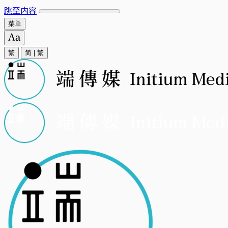
跳至内容
菜单
繁
简
|
繁