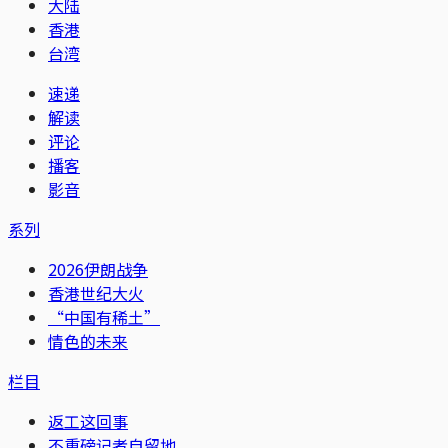
大陆
香港
台湾
速递
解读
评论
播客
影音
系列
2026伊朗战争
香港世纪大火
“中国有稀土”
情色的未来
栏目
返工这回事
不重磅记者自留地