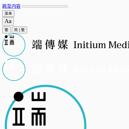
跳至内容
菜单
繁
简
|
繁