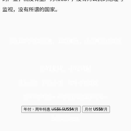
监视，没有所谓的国家。
端11周年限定优惠，1周1美元，让思考保持清爽
你的支持，不可或缺
成为会员，阅读全文，领取专属权益
选择守护方案 + 华尔街日报或纽约时报
年付・周年特惠
US$6.5
US$4
/月
月付
US$8
/月
立即解锁全文