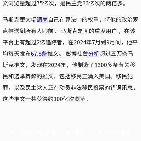
文浏览量超过75亿次，是民主党33亿次的两倍多。
马斯克更大幅
调高
自己在算法中的权重，将他的政治观
点推送到所有人眼前。 马斯克是 X 的重度用户 ，在该
平台上有超过2亿追踪者，在2024年7月到9月间，他平
均每天发布
67.8条
推文。 彭博社曾
分析
超过五万条马
斯克推文，发现在2024年，他制造了1300多条有关移
民和选举舞弊的推文，包括移民正涌入美国、移民犯
罪，以及民主党人正在动员非法移民投票的错误讯息，
这些推文一共获得约100亿次浏览。
端11周年限定优惠，1周1美元，让思考保持清爽