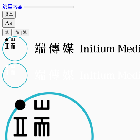
跳至内容
菜单
繁
简
|
繁