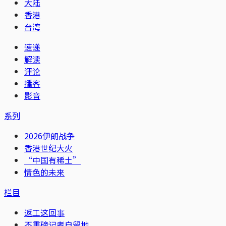
大陆
香港
台湾
速递
解读
评论
播客
影音
系列
2026伊朗战争
香港世纪大火
“中国有稀土”
情色的未来
栏目
返工这回事
不重磅记者自留地