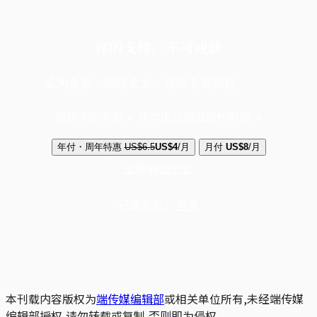
你的支持，不可或缺
成为会员，阅读全文，领取专属权益
选择守护方案 + 华尔街日报或纽约时报
年付・周年特惠
US$6.5
US$4
/月
月付
US$8
/月
立即解锁全文
已是会员？
登录
本刊载内容版权为
端传媒编辑部
或相关单位所有,未经端传媒
编辑部授权,请勿转载或复制,否则即为侵权。