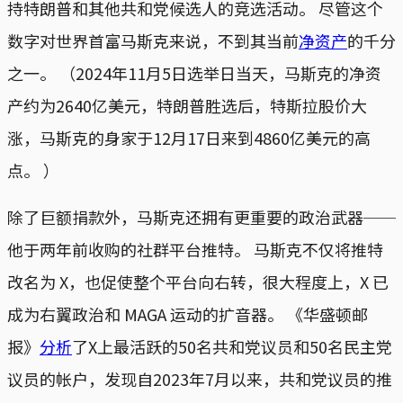
持特朗普和其他共和党候选人的竞选活动。 尽管这个
数字对世界首富马斯克来说，不到其当前
净资产
的千分
之一。 （2024年11月5日选举日当天，马斯克的净资
产约为2640亿美元，特朗普胜选后，特斯拉股价大
涨，马斯克的身家于12月17日来到4860亿美元的高
点。 ）
除了巨额捐款外，马斯克还拥有更重要的政治武器──
他于两年前收购的社群平台推特。 马斯克不仅将推特
改名为 X，也促使整个平台向右转，很大程度上，X 已
成为右翼政治和 MAGA 运动的扩音器。 《华盛顿邮
报》
分析
了X上最活跃的50名共和党议员和50名民主党
议员的帐户，发现自2023年7月以来，共和党议员的推