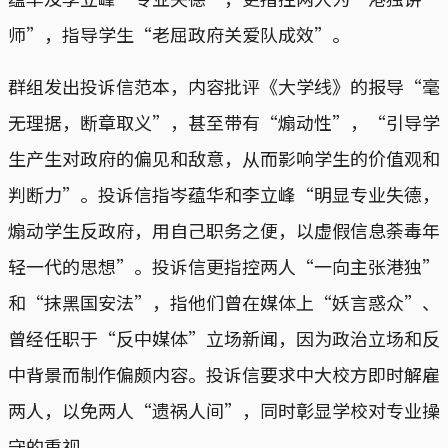
师”，指导学生“老屈政府关爱队成效”。
群组发出投诉信范本，内容批评《大学线》的报导“毫
无理据，断章取义”，甚至带有“煽动性”，“引导学
生产生对政府的偏见和敌意，从而影响学生的价值观和
判断力”。投诉信指岑蕴华和李立峰“明显专业失德，
煽动学生反政府，用自己职务之便，以虚假信息荼毒年
轻一代的思想”。投诉信更指控两人“一向主张港独”
和“抹黑国安法”，指他们曾在媒体上“妖言惑众”、
曾经任职于“反中媒体”立场新闻，因为政治立场和反
中背景而制作偏颇内容。投诉信要求中大校方即时解雇
两人，以免两人“遗祸人间”，同时彰显学校对专业操
守的重视。