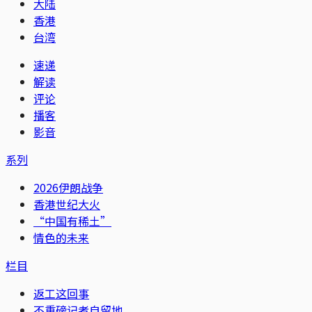
大陆
香港
台湾
速递
解读
评论
播客
影音
系列
2026伊朗战争
香港世纪大火
“中国有稀土”
情色的未来
栏目
返工这回事
不重磅记者自留地