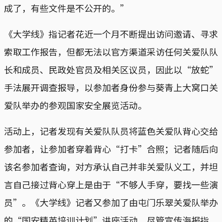
成了，有些文件是不公开的。”
《大学线》指记者花近一个月不断提出访问邀请、寻求
索取工作报告，但都无法以官方渠道采访任何关爱队队
长和成员、民政处官员及相关区议员，因此以“放蛇”
手法展开调查报导，以参加者身份参与葵青上大窝口关
爱队举办的参观国家安全展览活动。
活动上，记者发现有关爱队队员将蓝色关爱队背心交给
参加者，让参加者穿着背心“打卡”合照；记者随后向
该名参加者查询，对方承认自己并非关爱队义工，并坦
言自己接过背心穿上是由于“不够人手穿，要找一些演
员”。《大学线》记者又参加了由屯门乐翠关爱队举办
的“国安精英培训计划”讲座活动。尽管宣传海报指