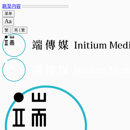
跳至内容
菜单
繁
简
|
繁