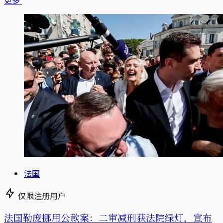
法国
仅限注册用户
法国勒庞挪用公款案：二审减刑获法院绿灯，宣布