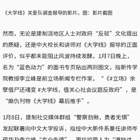
《大学线》关爱队调查报导的影片。图：影片截图
然而，无论是建制派地区人士对政府“反驳”文化提出
的质疑，还是中大校长和讲师对《大学线》报导的正面
评价，似乎都未能阻止风波持续发酵。1月7日晚上，
名为“蓝色动力”的面书专页贴出两则图文，指新传学
院教授李立峰是前立场新闻专栏作家，“《#立场》余
孽借尸还魂变 #大学线，借关心社会议题反政府”，是
“煽仇刊物《大学线》幕后推手”。
1月8日，建制社交媒体群组“警察劲揪，勇者无惧”
发起联署向中文大学投诉，指控中大新传系兼任讲师岑
蕴华及李立峰“专业失德”，更指控两人为“港独讲