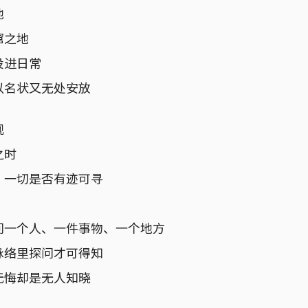
地
窜之地
投进日常
以名状又无处安放
现
之时
，一切是否有迹可寻
问一个人、一件事物、一个地方
脉络里探问才可得知
无悔却是无人知晓