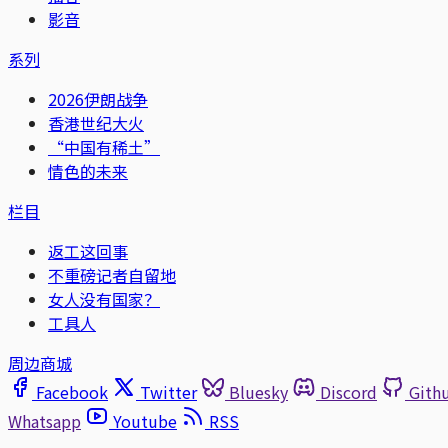
影音
系列
2026伊朗战争
香港世纪大火
“中国有稀土”
情色的未来
栏目
返工这回事
不重磅记者自留地
女人没有国家？
工具人
周边商城
Facebook
Twitter
Bluesky
Discord
Gith
Whatsapp
Youtube
RSS