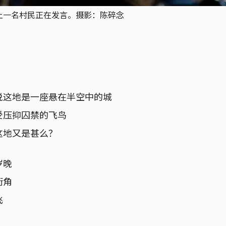
会上一名村民正在发言。摄影：陈碎念
说这地是一座悬在半空中的城
受压抑囚禁的飞鸟
这地又是甚么？
岁晚
街角
飞