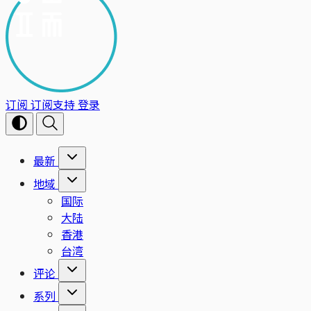
订阅
订阅支持
登录
最新
地域
国际
大陆
香港
台湾
评论
系列