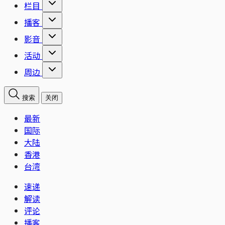
栏目
播客
影音
活动
周边
搜索
关闭
最新
国际
大陆
香港
台湾
速递
解读
评论
播客