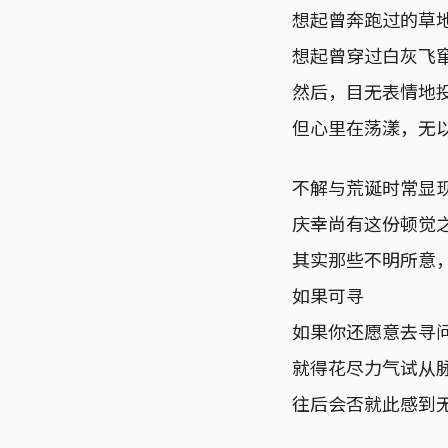
想起曾奔跑过的草
想起曾穿过白灰飞
然后，目无表情地
但心里在荡漾，无
不解与荒诞时常显
庆幸尚有这份顿觉
其实那些不明所意
如果可寻
如果你还愿意去寻
就得花尽力气试从
往后会否就此感到