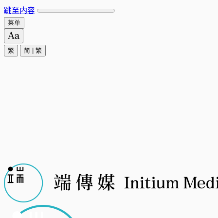
跳至内容
菜单
繁
简
|
繁