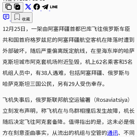
收藏
12月25日，一架由阿塞拜疆首都巴库飞往俄罗斯车臣
共和国首府格罗兹尼的阿塞拜疆航空客机在降落时遭到
外部破坏，随后严重偏离既定航线，在里海东岸的哈萨
克斯坦城市阿克套机场附近坠毁，机上62名乘客和5名
机组人员中，有38人遇难，包括阿塞拜疆、俄罗斯与
哈萨克斯坦三国公民，另有29人受伤幸存。
飞机失事后，俄罗斯联邦航空运输署（Rosaviatsiya）
立刻发布声明，称飞机在与鸟群相撞后发生故障，机长
随后决定飞往阿克套备降。值得指出的是，这未必是俄
方在刻意歪曲事实，从流出的机组与空管的
通讯
、不同