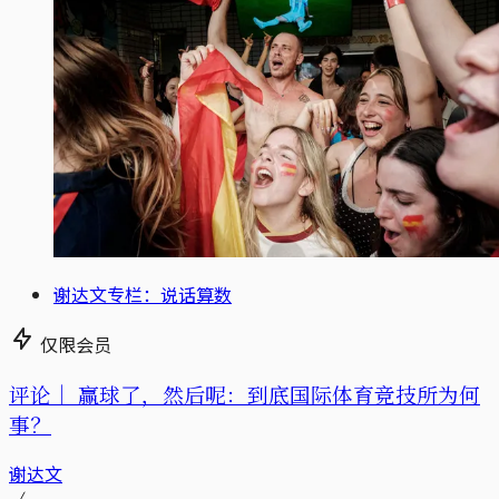
谢达文专栏：说话算数
仅限会员
评论｜
赢球了，然后呢：到底国际体育竞技所为何
事？
谢达文