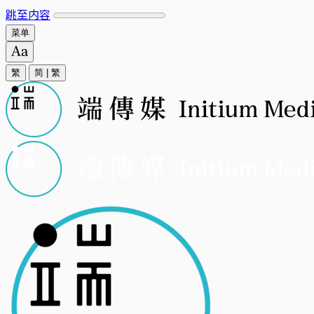
跳至内容
菜单
繁
简
|
繁