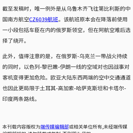
截至发稿时，唯一例外是从乌鲁木齐飞往第比利斯的中
国南方航空
CZ6039航班
。该航班原本会在降落前使用
一小段包括车臣在内的俄罗斯领空，但在阿航空难后选
择了绕开。
此外，值得注意的是，在俄罗斯-乌克兰一带战火持续
的同时，以色列-黎巴嫩-伊朗一线的空域对也因战事对
客机变得更加危险。欧亚大陆东西两端的空中交通通道
也因此更局限于土耳其-高加索-哈萨克斯坦和卡塔尔-
印度两条路线。
本刊载内容版权为
端传媒编辑部
或相关单位所有,未经端传媒