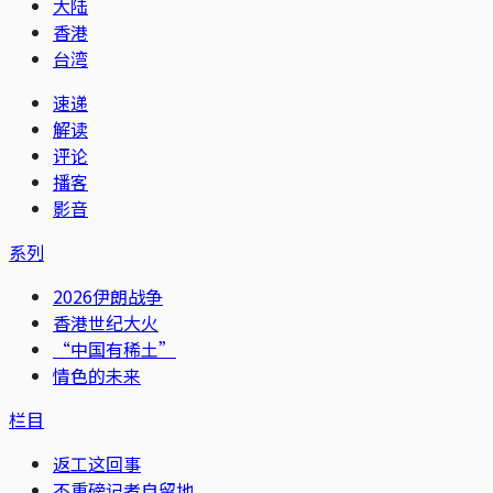
大陆
香港
台湾
速递
解读
评论
播客
影音
系列
2026伊朗战争
香港世纪大火
“中国有稀土”
情色的未来
栏目
返工这回事
不重磅记者自留地