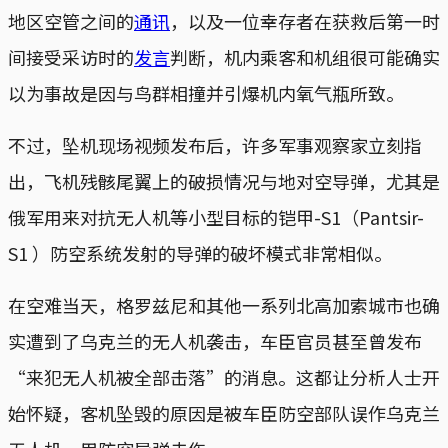
地区空管之间的
通讯
，以及一位幸存者在获救后第一时
间接受采访时的
发言
判断，机内乘客和机组很可能确实
以为事故是因与鸟群相撞并引爆机内氧气瓶所致。
不过，坠机现场视频发布后，许多军事观察家立刻指
出，飞机残骸尾翼上的破损情况与地对空导弹，尤其是
俄军用来对抗无人机等小型目标的铠甲-S1（Pantsir-
S1 ）防空系统发射的导弹的破坏模式非常相似。
在空难当天，格罗兹尼和其他一系列北高加索城市也确
实遭到了乌克兰的无人机袭击，车臣官员甚至曾发布
“来犯无人机被全部击落”的消息。这都让分析人士开
始怀疑，客机坠毁的原因是被车臣防空部队误作乌克兰