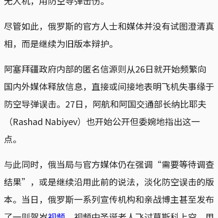
无人机，用防空导弹击伤。
尽管如此，俄罗斯的官方人士和媒体并没有试图澄清真
相，而是继续为旧版本辩护。
阿塞拜疆政府内部的匿名信源则从26日就开始频繁向
国内外媒体释放信息，直接或间接地表明飞机失事缘于
防空导弹误击。27日，阿航和阿国交通部长纳比耶夫
（Rashad Nabiyev）也开始公开但委婉地指出这一
点。
与此同时，俄当局与官方媒体仍在强调“需要等待调查
结果”，或是继续沿用此前的说法，淡化防空误击的版
本。当日，俄罗斯一系列宣传机构和亲战博主甚至发布
了一则贺岁
视频
，视频中圣诞老人飞过莫斯科上空，用