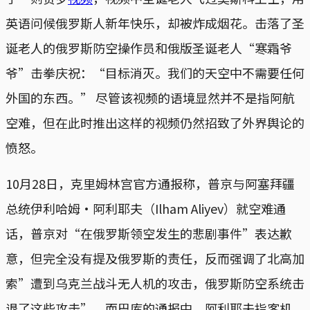
英语问候俄罗斯人新年快乐，却被炸成烟花。击落了圣
诞老人的俄罗斯防空操作员和俄版圣诞老人“寒霜爷
爷”击拳庆祝：“目标消灭。我们的天空中不需要任何
外国的东西。” 尽管该视频的语境显然并不是指阿航
空难，但在此时推出这样的视频仍然招致了外界舆论的
愤怒。
10月28日，克里姆林宫官方通报称，普京与阿塞拜疆
总统伊利哈姆·阿利耶夫（Ilham Aliyev）就空难通
话，普京对“在俄罗斯领空发生的悲剧事件”表达歉
意，但完全没有提及俄罗斯的责任，反而强调了北高加
索”遭到乌克兰战斗无人机的攻击，俄罗斯防空系统击
退了这些攻击”。而巴库的通报中，阿利耶夫指客机