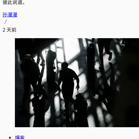
彼此说道。
孙漫漫
2 天前
播客