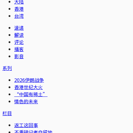
大陆
香港
台湾
速递
解读
评论
播客
影音
系列
2026伊朗战争
香港世纪大火
“中国有稀土”
情色的未来
栏目
返工这回事
不重磅记者自留地