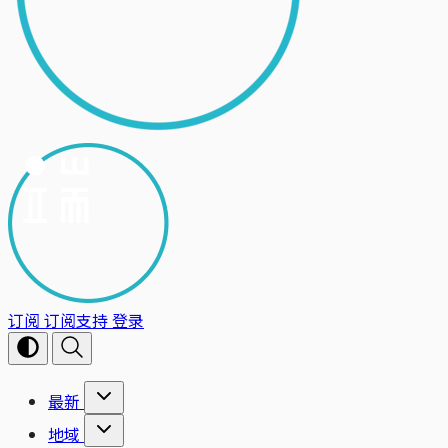
订阅
订阅支持
登录
最新
地域