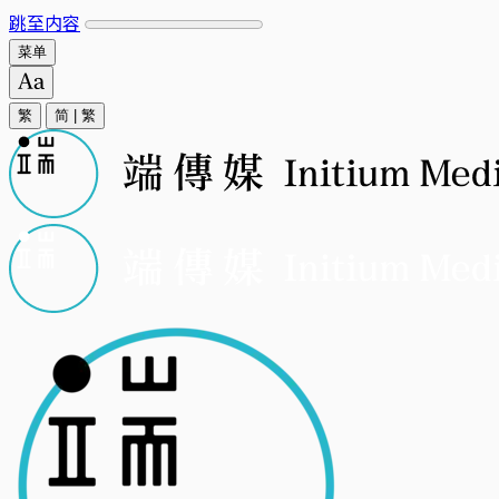
跳至内容
菜单
繁
简
|
繁