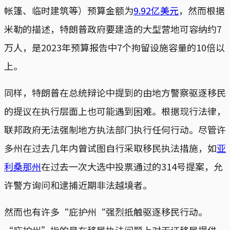
帐篷、临时建筑等）预算金额为
9.92亿美元
，然而根据
米勒的描述，特朗普政府要建造的大型营地可容纳约7
万人，是2023年预算报告中7个拘留设施容量的10倍以
上。
同样，特朗普在总统辩论中提到的由地方警察驱逐移民
的提议在执行层面上也可能遇到困难。根据现行法律，
联邦政府无法强制地方执法部门执行任何行动。尽管许
多州在过去几年内曾试图自行采取移民执法措施，如
亚
利桑那州
在过去一次大选中投票通过的314号提案，允
许警方询问和逮捕近期非法越境者。
然而也有许多“庇护州“强烈抵触驱逐移民行动。
“庇护州”指的是在移民执法问题上对无证移民提供一