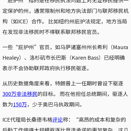
定保护的州，通常限制州和地方执法部门与联邦移民机
构（如ICE）合作。 比如纽约州庇护法规定，地方当局
在发现非法移民时不得联系联邦移民官员。
一些“庇护州”官员，如马萨诸塞州州长希利（Maura
Healey）、洛杉矶市长巴斯（Karen Bass）已经明确
表示不会协助联邦政府执行移民驱逐。
从历史数据角度来看，特朗普上一任期时曾设下驱逐
300万非法移民
的目标。 而在他担任总统期间，驱逐人
数为
150万
，少于奥巴马执政期间。
ICE代理局长桑德韦格
评论
称：“高昂的成本和复杂的
后勤工作使得大规模驱逐比竞选承诺的更加复杂，这几