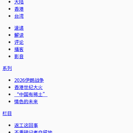
大陆
香港
台湾
速递
解读
评论
播客
影音
系列
2026伊朗战争
香港世纪大火
“中国有稀土”
情色的未来
栏目
返工这回事
不重磅记者自留地