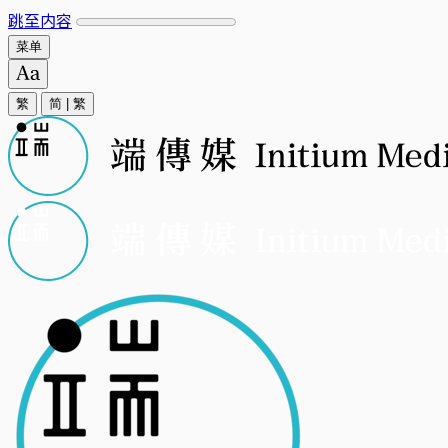
跳至内容
菜单
繁
简
|
繁