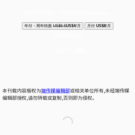
选择守护方案 + 华尔街日报或纽约时报
年付・周年特惠
US$6.5
US$4
/月
月付
US$8
/月
立即解锁全文
已是会员？
登录
本刊载内容版权为
端传媒编辑部
或相关单位所有,未经端传媒
编辑部授权,请勿转载或复制,否则即为侵权。