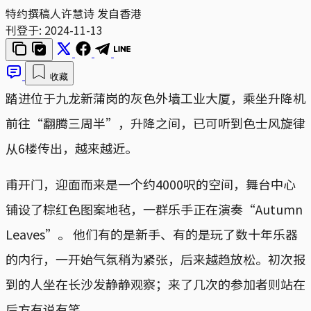
特约撰稿人许慧诗 发自香港
刊登于:
2024-11-13
收藏
踏进位于九龙新蒲岗的灰色外墙工业大厦，乘坐升降机
前往“翻腾三周半”，升降之间，已可听到色士风旋律
从6楼传出，越来越近。
甫开门，迎面而来是一个约4000呎的空间，舞台中心
铺设了棕红色图案地毡，一群乐手正在演奏“Autumn
Leaves”。 他们有的是新手、有的是玩了数十年乐器
的内行，一开始气氛稍为紧张，后来越趋放松。初次报
到的人坐在长沙发静静观察；来了几次的参加者则站在
后方有说有笑。