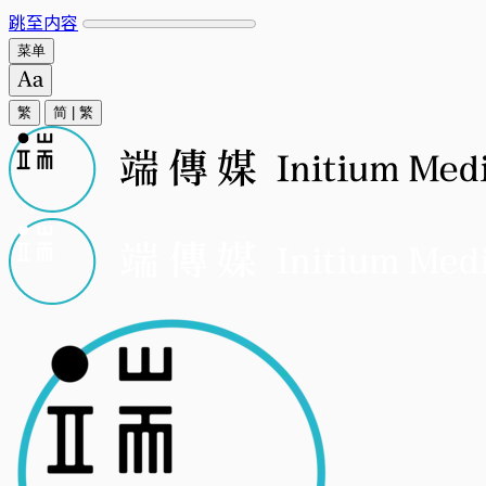
跳至内容
菜单
繁
简
|
繁