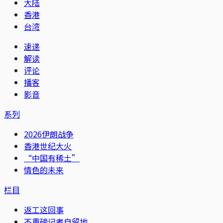
大陆
香港
台湾
速递
解读
评论
播客
影音
系列
2026伊朗战争
香港世纪大火
“中国有稀土”
情色的未来
栏目
返工这回事
不重磅记者自留地