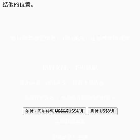
结他的位置。
端11周年限定优惠，1周1美元，让思考保持清爽
你的支持，不可或缺
成为会员，阅读全文，领取专属权益
选择守护方案 + 华尔街日报或纽约时报
年付・周年特惠
US$6.5
US$4
/月
月付
US$8
/月
立即解锁全文
已是会员？
登录