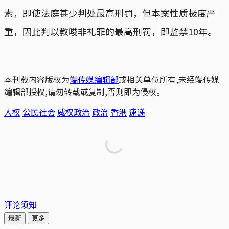
素，即使法庭甚少判处最高刑罚，但本案性质极度严
重，因此判以教唆非礼罪的最高刑罚，即监禁10年。
本刊载内容版权为
端传媒编辑部
或相关单位所有,未经端传媒
编辑部授权,请勿转载或复制,否则即为侵权。
人权
公民社会
威权政治
政治
香港
速递
评论须知
最新
更多