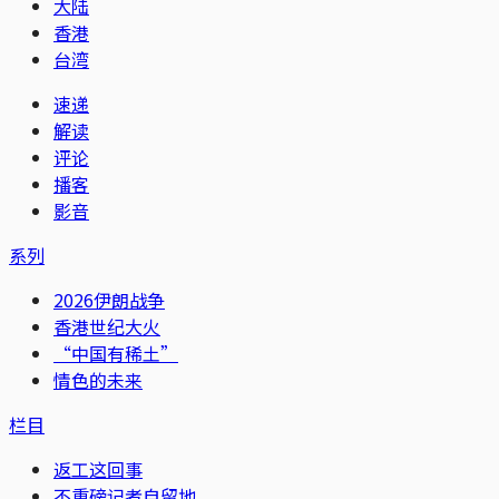
大陆
香港
台湾
速递
解读
评论
播客
影音
系列
2026伊朗战争
香港世纪大火
“中国有稀土”
情色的未来
栏目
返工这回事
不重磅记者自留地