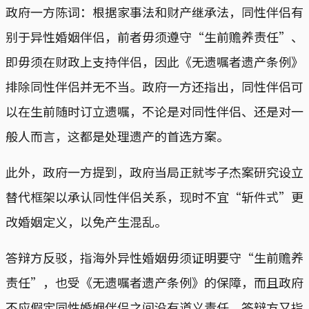
政府一方陈词：根据家事法和财产继承法，同性伴侣有
别于异性婚姻伴侣，前者毋须遵守“生前赡养责任”、
即毋须在财政上支持伴侣，因此《无遗嘱者遗产条例》
排除同性伴侣并无不当。政府一方还指出，同性伴侣可
以在生前随时订立遗嘱，不论是对同性伴侣、还是对一
般人而言，这都是处理遗产的首选方案。
此外，政府一方提到，政府当局正就岑子杰案研究设立
替代框架以承认同性伴侣关系，现时不宜“斩件式”更
改婚姻定义，以免产生混乱。
答辩方反驳，指海外异性婚姻毋须证明要守“生前赡养
责任”，也受《无遗嘱者遗产条例》的保障，而且政府
不应假定同性婚姻伴侣之间没有道义责任。答辩方又指