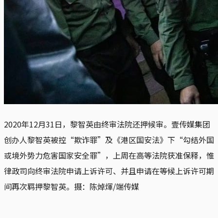
2020年12月31日，黎智英由终审法院还押候审。壹传媒集团
创办人黎智英被控“欺诈罪”及《港区国安法》下“勾结外国
或境外势力危害国家安全罪”，上周在高等法院获准保释，惟
律政司向终审法院申请上诉许可、并且申请在等候上诉许可期
间再次羁押黎智英。摄：陈焯煇/端传媒