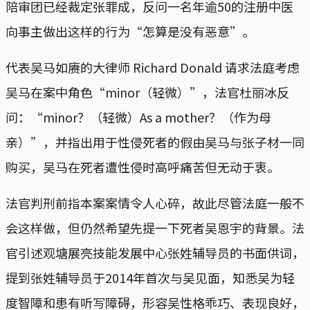
陪审团已经裁定张罪成，反问一名年逾50的注册中医
向事主做出这样的行为“怎算是没有恶意”。
代表吴马如赓的大律师 Richard Donald 请求法庭考虑
吴马在案中角色“minor（轻微）”，法官杜丽冰反
问：“minor？（轻微）As a mother？（作为母
亲）”，并指出用于性侵死者的假由吴马与张子材一同
购买，吴马在死者遭性侵时高呼痛苦但无动于衷。
法官判刑前指本案案情令人心碎，故此尽管法庭一般不
会这样做，但仍然希望先提一下死者吴恩宇的背景。法
官引述观塘展亮技能发展中心张姓辅导员的书面供词，
提到张姓辅导员于2014年首次与吴见面，知悉吴为轻
度智障和患有听写障碍，形容吴性格乖巧、表现良好，