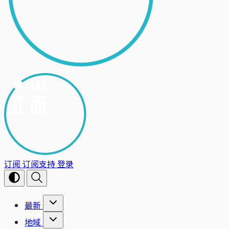
订阅
订阅支持
登录
最新
地域