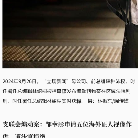
2024年9月26日，“立场新闻”母公司、前总编辑钟沛权、时
任署任总编辑林绍桐被控串谋发布煽动刊物案在区域法院判
刑，时任署任总编辑林绍桐实时获释。 摄：林振东/端传媒
支联会煽动案：邹幸彤申请五位海外证人视像作
供，遭法官拒绝