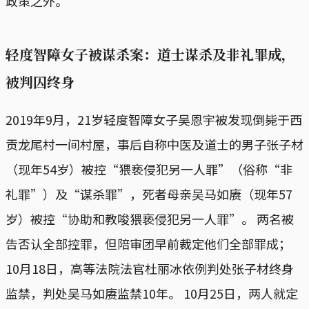
政策之外。
轻度智障女子被谋杀案：道士谋杀及非礼罪成，
被判囚终身
2019年9月，21岁轻度智障女子吴恩宇被发现倒毙于西
贡龙尾村一间村屋，事后自称中医及道士的男子张子材
（现年54岁）被控“猥亵侵犯另一人罪”（俗称“非
礼罪”）及“谋杀罪”，死者母亲吴马如赓（现年57
岁）被控“协助和教唆猥亵侵犯另一人罪”。 两名被
告否认全部控罪，但陪审团早前裁定他们全部罪成；
10月18日，高等法院法官杜丽冰依例判处张子材终身
监禁，判处吴马如赓监禁10年。 10月25日，两人就定