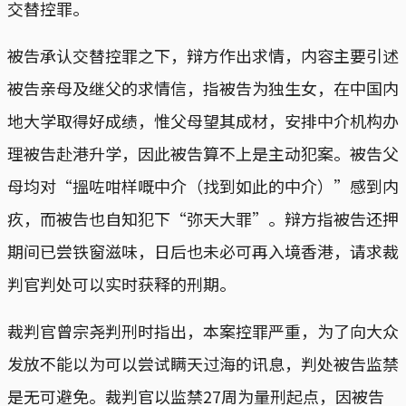
交替控罪。
被告承认交替控罪之下，辩方作出求情，内容主要引述
被告亲母及继父的求情信，指被告为独生女，在中国内
地大学取得好成绩，惟父母望其成材，安排中介机构办
理被告赴港升学，因此被告算不上是主动犯案。被告父
母均对“搵咗咁样嘅中介（找到如此的中介）”感到内
疚，而被告也自知犯下“弥天大罪”。辩方指被告还押
期间已尝铁窗滋味，日后也未必可再入境香港，请求裁
判官判处可以实时获释的刑期。
裁判官曾宗尧判刑时指出，本案控罪严重，为了向大众
发放不能以为可以尝试瞒天过海的讯息，判处被告监禁
是无可避免。裁判官以监禁27周为量刑起点，因被告