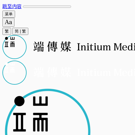
跳至内容
菜单
繁
简
|
繁