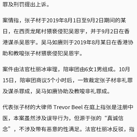
罪及刑罚提出上诉。
案情指，张子材于2019年8月1日至9月2日期间的某
日，在西贡龙尾村猥亵侵犯吴恩宇，并于9月2日在香
港谋杀吴恩宇。吴马如赓则于2019年8月某日在香港协
助和教唆张子材猥亵侵犯吴恩宇。
案件由法官杜丽冰审理，陪审团由6女1男组成。10月
15日，陪审团商议5个小时后，一致裁定张子材非礼罪
及谋杀罪成，吴马如赓协助及教唆非礼罪成。
代表张子材的大律师 Trevor Beel 在庭上指张是注册中
医，本案虽然涉及误导行为，但源于张的“真诚信
念”，不涉及带有恶意的性满足。法官杜丽冰反驳，指