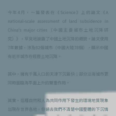
今年4月，一篇發表在《Science》上的論文《A
national-scale assessment of land subsidence in
China's major cities（中國主要城市土地沉降研
究）》，罕見地披露了中國土地沉降的概貌。論文使用
7年數據，涉及82個城市（中國大陸78個），顯示中國
有近半城市在經歷土地沉降。
其中，擁有千萬人口的天津下沉最快；部分沿海城市更
同時面臨海平面上升的雙重作用。
其實，這種自然和人為共同作用下發生的環境地質現象
出現在世界各地，但過去我們不清楚中國整體的下沉情