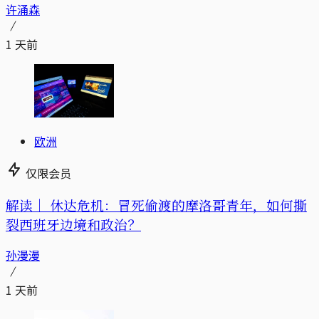
许涌森
1 天前
欧洲
仅限会员
解读｜
休达危机：冒死偷渡的摩洛哥青年，如何撕
裂西班牙边境和政治？
孙漫漫
1 天前