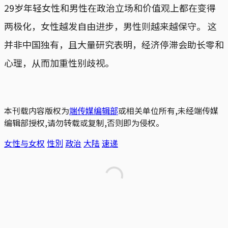
29岁年轻女性和男性在政治立场和价值观上都在变得
两极化，女性越发自由进步，男性则越来越保守。 这
并非中国独有，且大量研究表明，经济停滞会助长零和
心理，从而加重性别歧视。
本刊载内容版权为
端传媒编辑部
或相关单位所有,未经端传媒
编辑部授权,请勿转载或复制,否则即为侵权。
女性与女权
性別
政治
大陆
速递