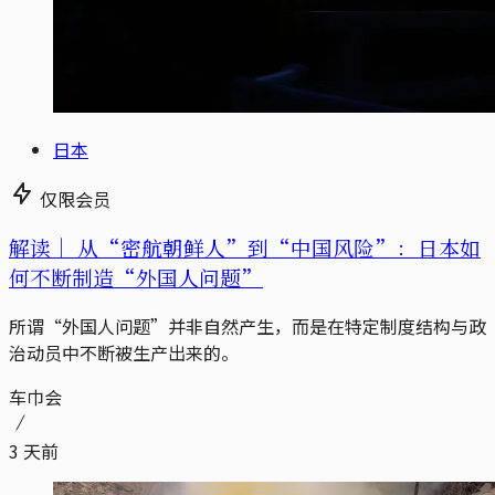
日本
仅限会员
解读｜
从“密航朝鲜人”到“中国风险”：日本如
何不断制造“外国人问题”
所谓“外国人问题”并非自然产生，而是在特定制度结构与政
治动员中不断被生产出来的。
车巾会
3 天前