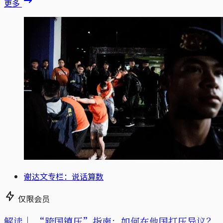
更多
谢达文专栏：说话算数
仅限会员
解读｜
“跨国镇压”指南：如何在他国打压异议？