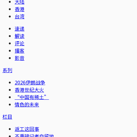
大陆
香港
台湾
速递
解读
评论
播客
影音
系列
2026伊朗战争
香港世纪大火
“中国有稀土”
情色的未来
栏目
返工这回事
不重磅记者自留地