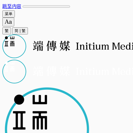
跳至内容
菜单
繁
简
|
繁