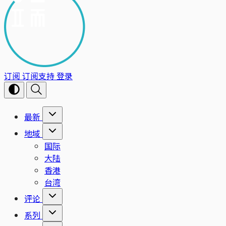
订阅
订阅支持
登录
最新
地域
国际
大陆
香港
台湾
评论
系列