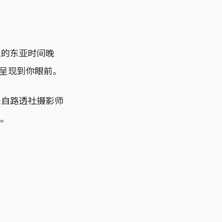
五的东亚时间晚
呈现到你眼前。
来自路透社摄影师
空。