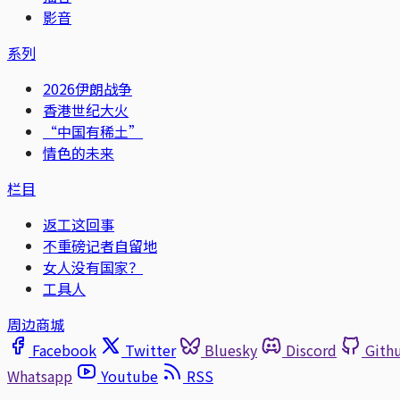
影音
系列
2026伊朗战争
香港世纪大火
“中国有稀土”
情色的未来
栏目
返工这回事
不重磅记者自留地
女人没有国家？
工具人
周边商城
Facebook
Twitter
Bluesky
Discord
Gith
Whatsapp
Youtube
RSS