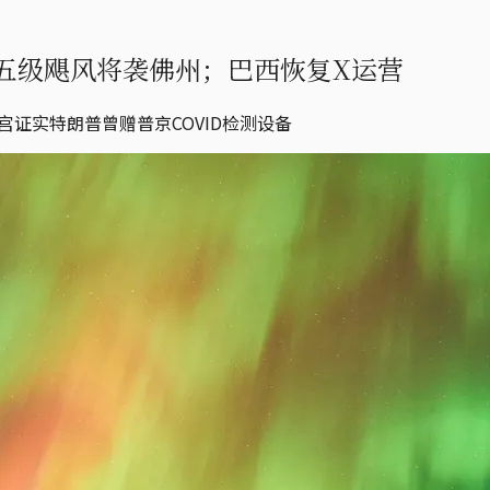
五级飓风将袭佛州；巴西恢复X运营
宫证实特朗普曾赠普京COVID检测设备