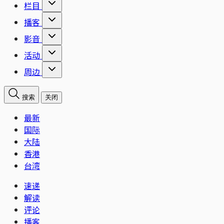
栏目
播客
影音
活动
周边
搜索
关闭
最新
国际
大陆
香港
台湾
速递
解读
评论
播客