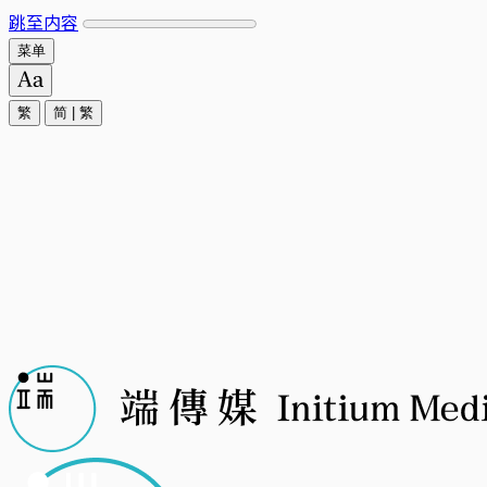
跳至内容
菜单
繁
简
|
繁