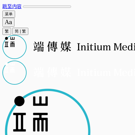
跳至内容
菜单
繁
简
|
繁