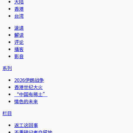
大陆
香港
台湾
速递
解读
评论
播客
影音
系列
2026伊朗战争
香港世纪大火
“中国有稀土”
情色的未来
栏目
返工这回事
不重磅记者自留地