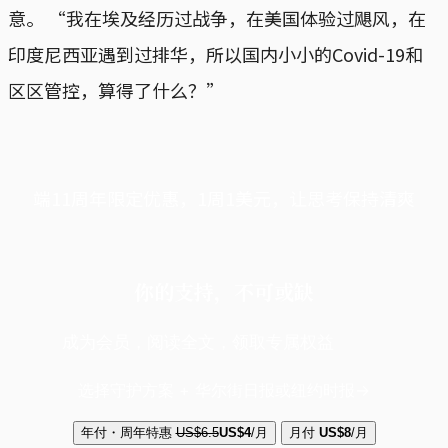
意。 “我在埃及经历过战争，在美国体验过飓风，在
印度尼西亚遇到过排华，所以国内小小的Covid-19和
区区管控，算得了什么？”
端11周年限定优惠，1周1美元，让思考保持清爽
你的支持，不可或缺
成为会员，阅读全文，领取专属权益
选择守护方案 + 华尔街日报或纽约时报
年付・周年特惠
US$6.5
US$4
/月
月付
US$8
/月