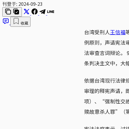
刊登于:
2024-09-23
收藏
台湾受刑人
王信福
例原则，声请宪法审
法审查言词辩论。 
条判决主文中，大
依据台湾现行法律规
审理的释宪声请，即
项）、“强制性交故
赎故意杀人罪”（第
宪法法庭表示，过