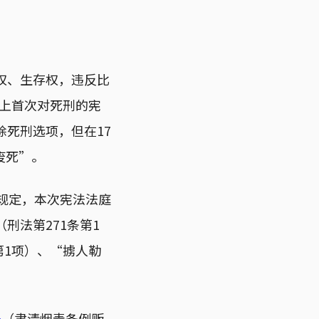
权、生存权，违反比
史上首次对死刑的宪
除死刑选项，但在17
废死”。
项规定，本次宪法法庭
刑法第271条第1
第1项）、“掳人勒
号
（肃清烟毒条例贩