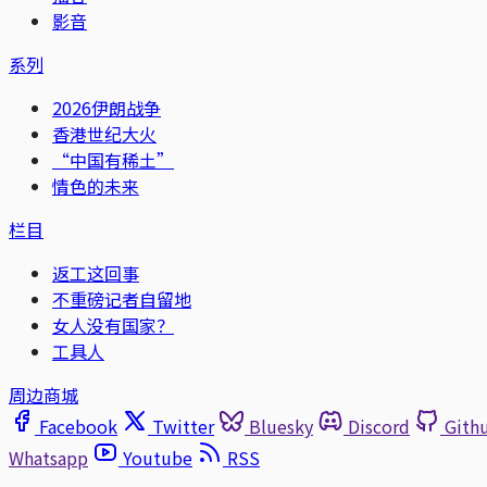
影音
系列
2026伊朗战争
香港世纪大火
“中国有稀土”
情色的未来
栏目
返工这回事
不重磅记者自留地
女人没有国家？
工具人
周边商城
Facebook
Twitter
Bluesky
Discord
Gith
Whatsapp
Youtube
RSS