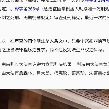
规定）、
释字第263号
（惩治盗匪条例掳人勒赎唯一死刑
条例之死刑、无期徒刑规定）审查死刑释宪，最近一次的
判决，在审查的四个刑法杀人条文中，只要个案犯罪情节
密之正当法律程序之要求，尚不违反宪法生命权之保障。
，由审判长大法官许宗力宣示判决结果。 判决由大法官黄
别由大法官詹森林、吕太郎、杨惠钦、蔡宗珍、朱富美提