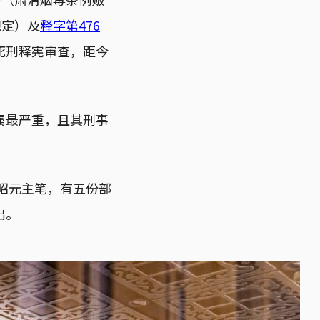
规定）及
释字第476
死刑释宪审查，距今
属最严重，且其刑事
昭元主笔，有五份部
出。