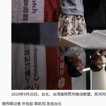
2024年9月20日，台北，台湾废除死刑推动联盟、民
端传媒记者 许伯崧 章凯闳 发自台北