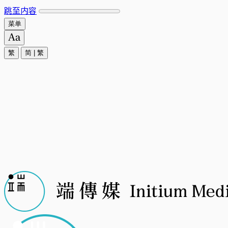
跳至内容
菜单
繁
简
|
繁