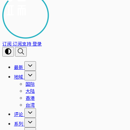
订阅
订阅支持
登录
最新
地域
国际
大陆
香港
台湾
评论
系列