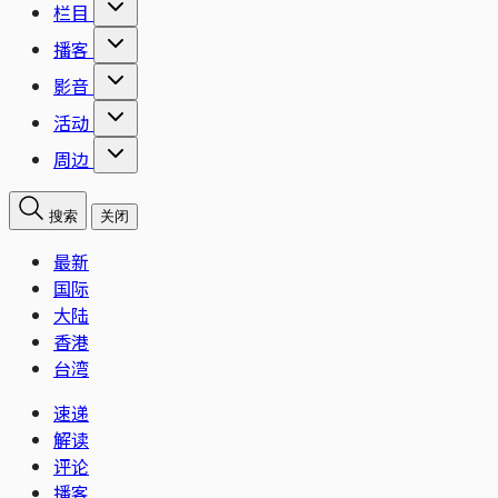
栏目
播客
影音
活动
周边
搜索
关闭
最新
国际
大陆
香港
台湾
速递
解读
评论
播客