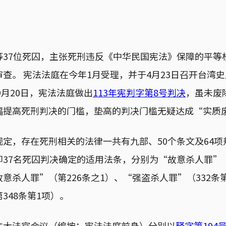
等37位死囚，主张死刑违反《中华民国宪法》保障的平等
查。 宪法法庭在今年1月受理，并于4月23日召开台湾
9月20日，宪法法庭做出
113年宪判字第8号判决
，虽未废
幅提高死刑判决的门槛，垫高的判决门槛无疑达成“实质
定，存在死刑相关的法律一共有九部、50个条文及64
37名死囚判决确定的适用法条，分别为“故意杀人罪”（
意杀人罪”（第226条之1）、“强盗杀人罪”（332条
348条第1项）。
往大法官会议（编按：宪法法庭前身）分别以
释字第194