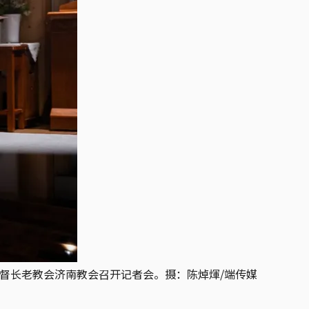
基督长老教会济南教会召开记者会。摄：陈焯煇/端传媒