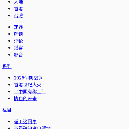
大陆
香港
台湾
速递
解读
评论
播客
影音
系列
2026伊朗战争
香港世纪大火
“中国有稀土”
情色的未来
栏目
返工这回事
不重磅记者自留地