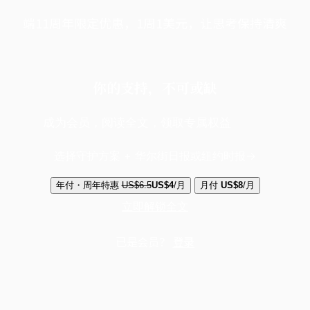
端11周年限定优惠，1周1美元，让思考保持清爽
你的支持，不可或缺
成为会员，阅读全文，领取专属权益
选择守护方案 + 华尔街日报或纽约时报
年付・周年特惠
US$6.5
US$4
/月
月付
US$8
/月
立即解锁全文
已是会员？
登录