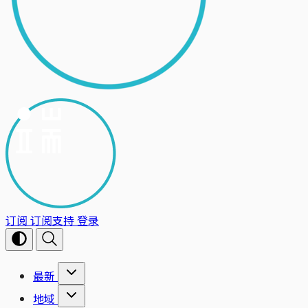
订阅
订阅支持
登录
最新
地域