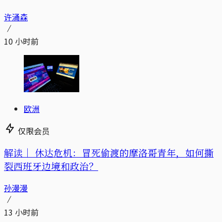
许涌森
10 小时前
欧洲
仅限会员
解读｜
休达危机：冒死偷渡的摩洛哥青年，如何撕
裂西班牙边境和政治？
孙漫漫
13 小时前