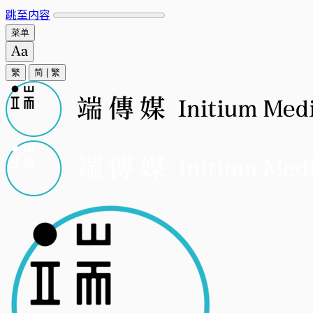
跳至内容
菜单
繁
简
|
繁