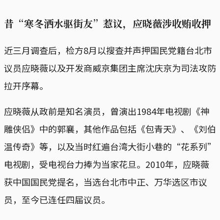
昔“寒冬洒水驱街友”惹议，应晓薇涉收贿收押
近三月调查后，检方8月以搜查并声押国民党籍台北市
议员应晓薇以及开发商威京集团主席沈庆京为司法攻防
拉开序幕。
应晓薇从政前是知名演员，曾演出1984年电视剧《神
雕侠侣》中的郭襄，其他作品包括《包青天》、《刘伯
温传奇》等，以及当时红遍台湾大街小巷的“花系列”
电视剧，受电视台力捧为当家花旦。2010年，应晓薇
获中国国民党提名，当选台北市中正、万华选区市议
员，至今已连任四届议员。