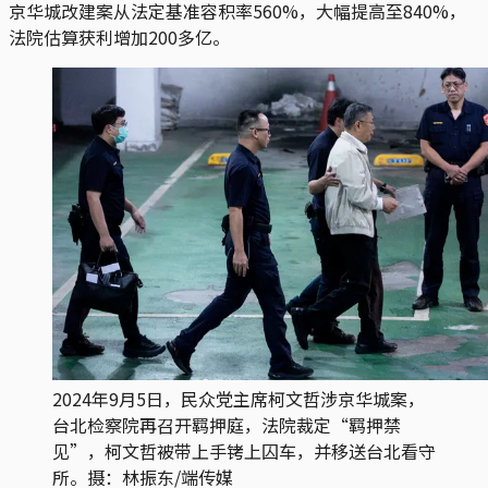
京华城改建案从法定基准容积率560%，大幅提高至840%，
法院估算获利增加200多亿。
2024年9月5日，民众党主席柯文哲涉京华城案，
台北检察院再召开羁押庭，法院裁定“羁押禁
见”，柯文哲被带上手铐上囚车，并移送台北看守
所。摄：林振东/端传媒