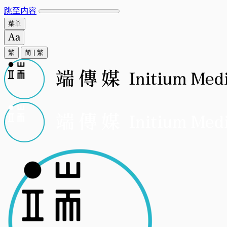
跳至内容
菜单
繁
简
|
繁