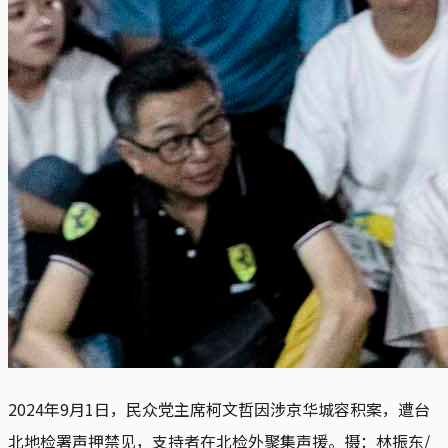
2024年9月1日，民众党主席柯文哲因涉京华城容积案，遭台
北地检署声押禁见，支持者在北检外聚集声援。摄：林振东/