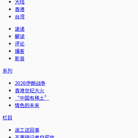
大陆
香港
台湾
速递
解读
评论
播客
影音
系列
2026伊朗战争
香港世纪大火
“中国有稀土”
情色的未来
栏目
返工这回事
不重磅记者自留地