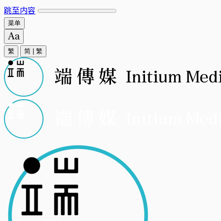
跳至内容
菜单
繁
简
|
繁