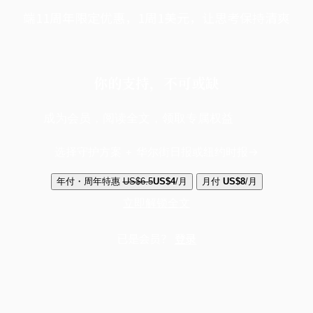
端11周年限定优惠，1周1美元，让思考保持清爽
你的支持，不可或缺
成为会员，阅读全文，领取专属权益
选择守护方案 + 华尔街日报或纽约时报
年付・周年特惠
US$6.5
US$4
/月
月付
US$8
/月
立即解锁全文
已是会员？
登录