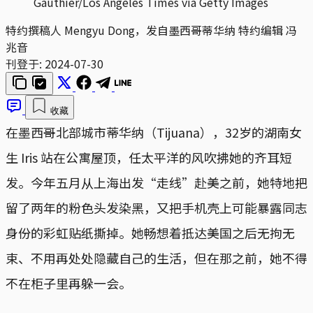
Gauthier/Los Angeles Times via Getty Images
特约撰稿人 Mengyu Dong，发自墨西哥蒂华纳 特约编辑 冯
兆音
刊登于:
2024-07-30
收藏
在墨西哥北部城市蒂华纳（Tijuana），32岁的湖南女
生 Iris 站在公寓屋顶，任太平洋的风吹拂她的齐耳短
发。今年五月从上海出发“走线”赴美之前，她特地把
留了两年的粉色头发染黑，又把手机壳上可能暴露同志
身份的彩虹贴纸撕掉。她畅想着抵达美国之后无拘无
束、不用再处处隐藏自己的生活，但在那之前，她不得
不在柜子里再躲一会。