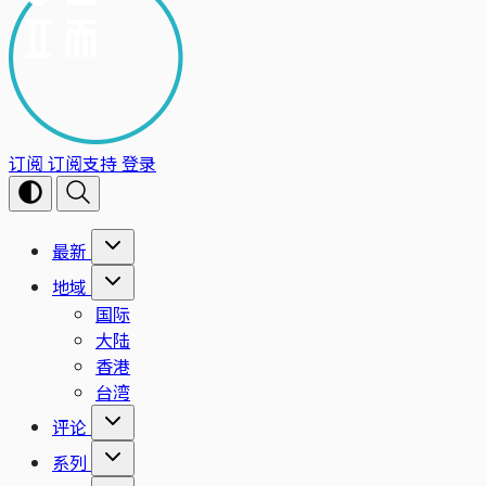
订阅
订阅支持
登录
最新
地域
国际
大陆
香港
台湾
评论
系列