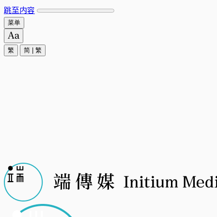
跳至内容
菜单
繁
简
|
繁