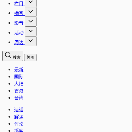
栏目
播客
影音
活动
周边
搜索
关闭
最新
国际
大陆
香港
台湾
速递
解读
评论
播客