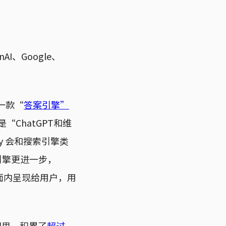
I、Google、
是一款“
答案引擎”
“ChatGPT和维
ty 会和搜索引擎类
引擎更进一步，
界面内呈现给用户，用
间里，积累了
超过