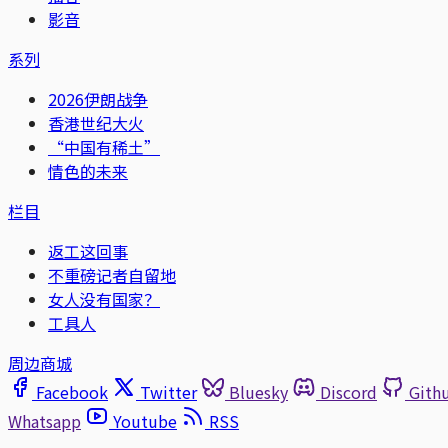
影音
系列
2026伊朗战争
香港世纪大火
“中国有稀土”
情色的未来
栏目
返工这回事
不重磅记者自留地
女人没有国家？
工具人
周边商城
Facebook
Twitter
Bluesky
Discord
Gith
Whatsapp
Youtube
RSS