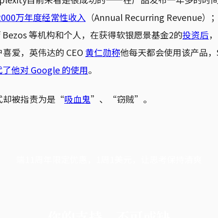
2000万年度经常性收入
（Annual Recurring Revenue）
f Bezos 等机构和个人，在获得软银愿景基金2的
投资后
，
喜爱，英伟达的 CEO
黄仁勋称
他每天都会使用该产品，Shop
了他对 Google 的使用
。
式却被指责为是“
吸血鬼
”、“窃贼”。
端11周年限定优惠，1周1美元，让思考保持清爽
你的支持，不可或缺