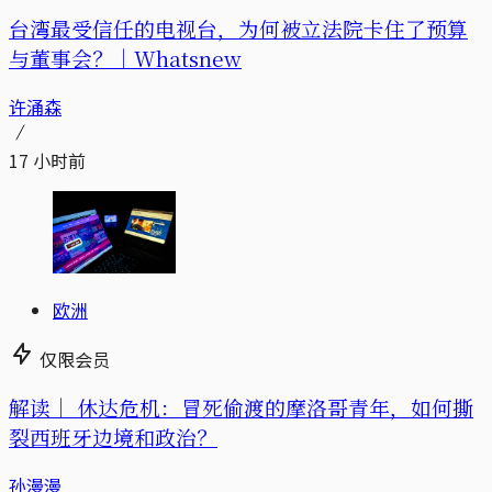
台湾最受信任的电视台，为何被立法院卡住了预算
与董事会？｜Whatsnew
许涌森
17 小时前
欧洲
仅限会员
解读｜
休达危机：冒死偷渡的摩洛哥青年，如何撕
裂西班牙边境和政治？
孙漫漫