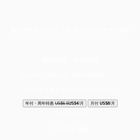
端11周年限定优惠，1周1美元，让思考保持清爽
你的支持，不可或缺
成为会员，阅读全文，领取专属权益
选择守护方案 + 华尔街日报或纽约时报
年付・周年特惠
US$6.5
US$4
/月
月付
US$8
/月
立即解锁全文
已是会员？
登录