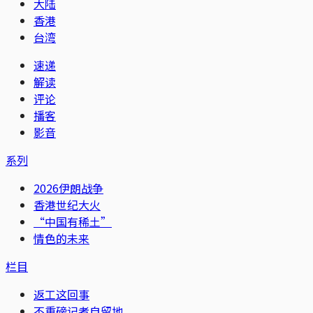
大陆
香港
台湾
速递
解读
评论
播客
影音
系列
2026伊朗战争
香港世纪大火
“中国有稀土”
情色的未来
栏目
返工这回事
不重磅记者自留地