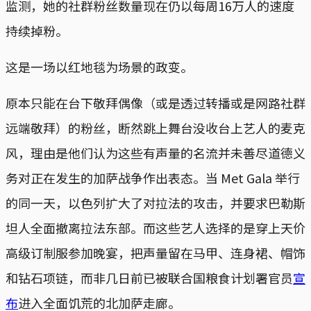
监测，她的社群粉丝数量现在仍以每周16万人的速度
持续掉粉。
这是一场以红地毯为场景的政变。
原本只能在台下敬拜偶像（或是透过转播或是网路社群
远端敬拜）的粉丝，断然跳上舞台没收台上艺人的麦克
风，理由是他们认为这些有声量的名流并未善尽道德义
务对正在发生的加萨战争作出表态。当 Met Gala 举行
的同一天，以色列扩大了对拉法的攻击，并要求巴勒斯
坦人全面撤离拉法东部。而这些艺人选择的是穿上天价
高级订制服参加晚宴，把声量留在马甲、连身裙、帽饰
和钻石项链，而非几日前已被联合国粮食计划署官员
宣
布
进入全面饥荒的北加萨走廊。