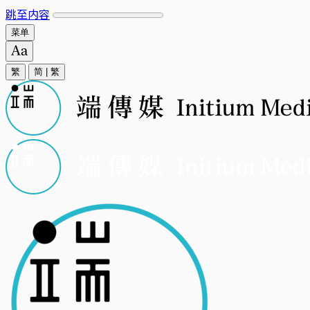
跳至内容
菜单
繁
简
|
繁