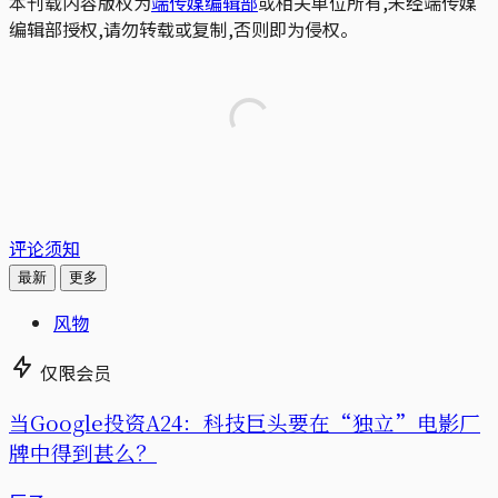
本刊载内容版权为
端传媒编辑部
或相关单位所有,未经端传媒
编辑部授权,请勿转载或复制,否则即为侵权。
评论须知
最新
更多
风物
仅限会员
当Google投资A24：科技巨头要在“独立”电影厂
牌中得到甚么？