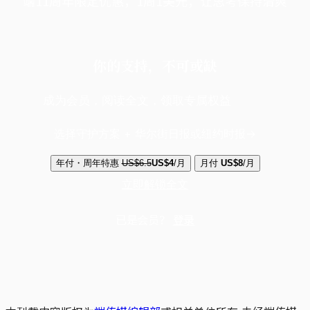
端11周年限定优惠，1周1美元，让思考保持清爽
你的支持，不可或缺
成为会员，阅读全文，领取专属权益
选择守护方案 + 华尔街日报或纽约时报
年付・周年特惠
US$6.5
US$4
/月
月付
US$8
/月
立即解锁全文
已是会员？
登录