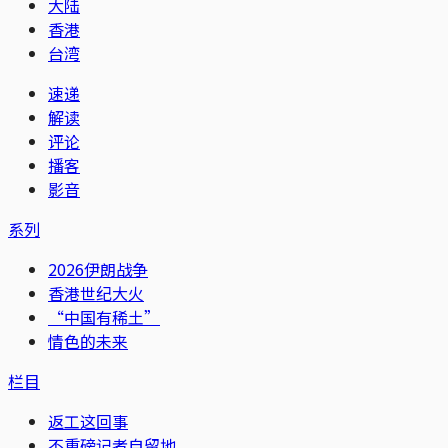
大陆
香港
台湾
速递
解读
评论
播客
影音
系列
2026伊朗战争
香港世纪大火
“中国有稀土”
情色的未来
栏目
返工这回事
不重磅记者自留地