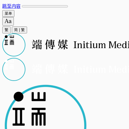
跳至内容
菜单
繁
简
|
繁