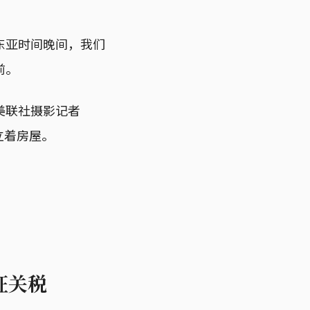
东亚时间晚间，我们
前。
美联社摄影记者
上矗立着房屋。
征关税