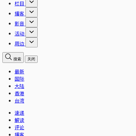
栏目
播客
影音
活动
周边
搜索
关闭
最新
国际
大陆
香港
台湾
速递
解读
评论
播客