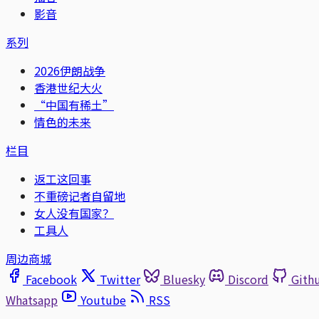
影音
系列
2026伊朗战争
香港世纪大火
“中国有稀土”
情色的未来
栏目
返工这回事
不重磅记者自留地
女人没有国家？
工具人
周边商城
Facebook
Twitter
Bluesky
Discord
Gith
Whatsapp
Youtube
RSS