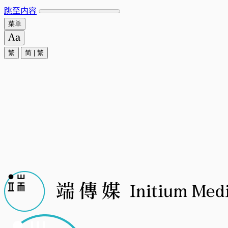
跳至内容
菜单
繁
简
|
繁