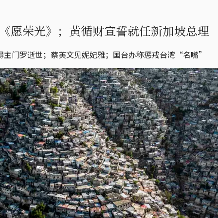
e限《愿荣光》；黄循财宣誓就任新加坡总理
得主门罗逝世；蔡英文见妮妃雅；国台办称惩戒台湾“名嘴”