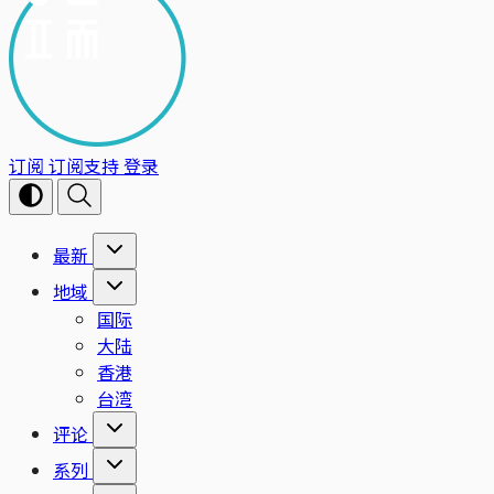
订阅
订阅支持
登录
最新
地域
国际
大陆
香港
台湾
评论
系列