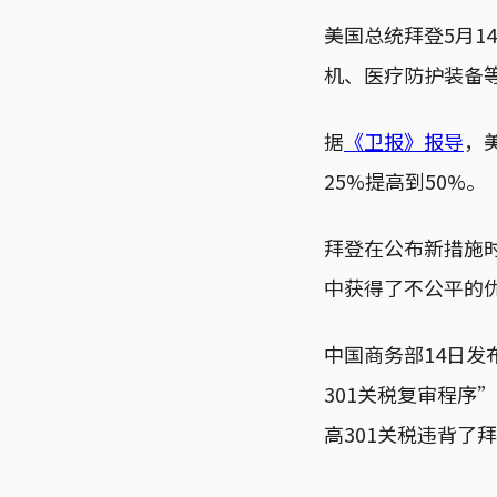
美国总统拜登5月
机、医疗防护装备等
据
《卫报》报导
，
25%提高到50%。
拜登在公布新措施
中获得了不公平的
中国商务部14日发
301关税复审程
高301关税违背