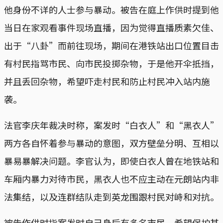
他身份不详的人士参与暴动。被告在庭上作供时提到他
当日在家观看事件现场直播，因为觉得直播质素欠佳、
出于“八卦”而前往现场，期间在港铁站出口位置目击
有村民指骂市民、向市民投掷杂物，于是他开伞抵挡，
并且丢回杂物，希望吓走村民和防止村民冲入站内施
袭。
法官李庆年裁决时称，案发时“白衣人”和“黑衣人”
两方各自怀着参与暴动的意图，双方壁垒分明、互相以
暴易暴解决问题。李官认为，即使白衣人曾在地铁站和
车厢内暴力对待市民，黑衣人也不应主动在元朗站内非
法集结，以及连群结队走到英龙围跟村民对峙和对抗。
被告作供时指案发时自己身后有多名市民，希望保护其