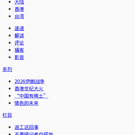
大陆
香港
台湾
速递
解读
评论
播客
影音
系列
2026伊朗战争
香港世纪大火
“中国有稀土”
情色的未来
栏目
返工这回事
不重磅记者自留地