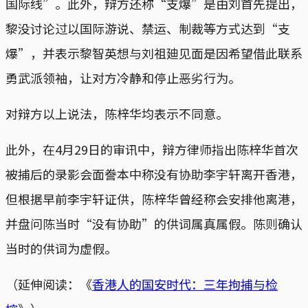
国际线”。此外，辩方还称“支爆”是由刘首先提出，
黎没讨论过以国际游说、禁运、制裁等方式达到“支
爆”，并表示黎智英想与刘祖廸见面是因希望借此联系
勇武派领袖，让对方冷静和停止恶劣行为。
对辩方以上说法，陈梓华均表示不同意。
此外，在4月29日的审讯中，辩方律师指出陈梓华首次
被捕后的录影会面誊本中称没有协助李宇轩离开香港，
但根据早前李宇轩证供，陈梓华曾经称会安排他离港，
并盘问陈当时“没有协助”的供词属真属假。陈则确认
当时的供词为虚假。
（延伸阅读：《
香港人的国安时代：三年拘捕与检