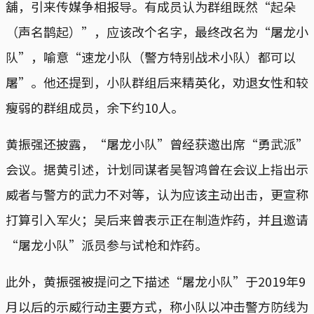
舖，引来传媒争相报导。有成员认为群组既然“起朵
（声名鹊起）”，应该改个名字，最终改名为“屠龙小
队”，喻意“速龙小队（警方特别战术小队）都可以
屠”。他还提到，小队群组后来精英化，劝退女性和较
瘦弱的群组成员，余下约10人。
黄振强还披露，“屠龙小队”曾经获邀出席“勇武派”
会议。据黄引述，计划同谋者吴智鸿曾在会议上指出示
威者与警方的武力不对等，认为应该主动出击，更宣称
打算引入军火；吴后来曾表示正在制造炸药，并且邀请
“屠龙小队”派员参与试枪和炸药。
此外，黄振强被提问之下描述“屠龙小队”于2019年9
月以后的示威行动主要方式，称小队以冲击警方防线为