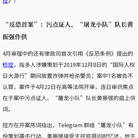
控
》）
“反恐首案”：污点证人、“屠龙小队”队长黄
振强作供
4月审理中的还有律政司首次引用《反恐条例》提出的
检控
，指多人涉嫌策划于2019年12月8日的“国际人权
日大游行”期间放置炸弹并枪杀警员；案中7名被告不
认罪，案件于4月22日在高等法院开审，连日审讯焦点
在于案中污点证人、“屠龙小队”队长黄振强的庭上供
词。
控方在开案陈词指出，Telegram 群组“屠龙小队”有
份策划袭击行动。黄振强接受主控官提问时忆述，他于