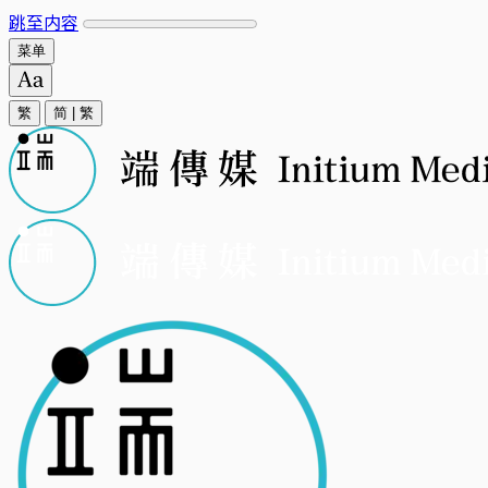
跳至内容
菜单
繁
简
|
繁