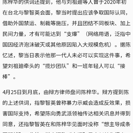
陈梓华的供词还提到，他与刘祖廸等人曾于2020年初
在台北与黎智英会面，黎当时提出应该争取国际认同，
借助外国禁运、制裁等施压，并且团结不同板块、加上
民间力量，才有可能达到“支爆”（网络用语，泛指中
国因经济泡沫破灭或其他原因陷入大规模危机）。据陈
忆述，黎当日表示他那一代人未必可以实现这件事，希
望刘祖廸牵头的“揽炒团队”和一班年轻人可以“接
棒”。
4月25日到月底，由辩方律师盘问陈梓华。辩方提到陈
的上述供词，指黎智英曾称暴力示威会造成反效果，损
害国际支持，希望陈向勇武派领袖传达相关讯息并得到
同意，还指黎智英在和陈梓华见面时没称“想主导成条