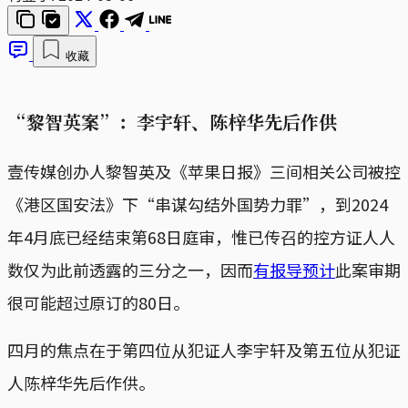
收藏
“黎智英案”：李宇轩、陈梓华先后作供
壹传媒创办人黎智英及《苹果日报》三间相关公司被控
《港区国安法》下“串谋勾结外国势力罪”，到2024
年4月底已经结束第68日庭审，惟已传召的控方证人人
数仅为此前透露的三分之一，因而
有报导预计
此案审期
很可能超过原订的80日。
四月的焦点在于第四位从犯证人李宇轩及第五位从犯证
人陈梓华先后作供。