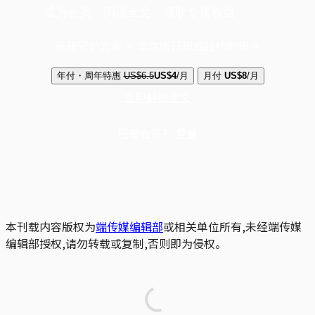
成为会员，阅读全文，领取专属权益
选择守护方案 + 华尔街日报或纽约时报
年付・周年特惠
US$6.5
US$4
/月
月付
US$8
/月
立即解锁全文
已是会员？
登录
本刊载内容版权为
端传媒编辑部
或相关单位所有,未经端传媒
编辑部授权,请勿转载或复制,否则即为侵权。