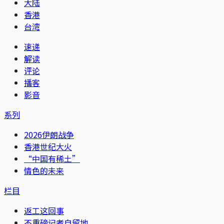
大陆
香港
台湾
速递
解读
评论
播客
影音
系列
2026伊朗战争
香港世纪大火
“中国有稀土”
情色的未来
栏目
返工这回事
不重磅记者自留地