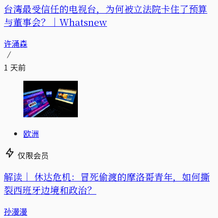
台湾最受信任的电视台，为何被立法院卡住了预算
与董事会？｜Whatsnew
许涌森
1 天前
欧洲
仅限会员
解读｜
休达危机：冒死偷渡的摩洛哥青年，如何撕
裂西班牙边境和政治？
孙漫漫