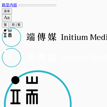
跳至内容
菜单
繁
简
|
繁