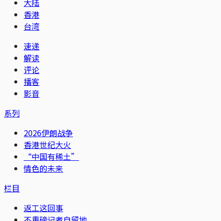
大陆
香港
台湾
速递
解读
评论
播客
影音
系列
2026伊朗战争
香港世纪大火
“中国有稀土”
情色的未来
栏目
返工这回事
不重磅记者自留地