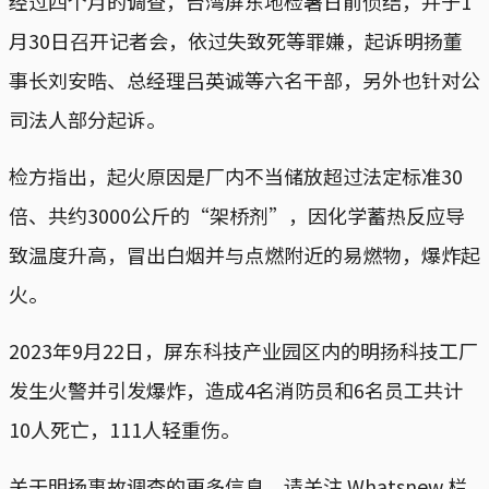
经过四个月的调查，台湾屏东地检署日前侦结，并于1
月30日召开记者会，依过失致死等罪嫌，起诉明扬董
事长刘安晧、总经理吕英诚等六名干部，另外也针对公
司法人部分起诉。
检方指出，起火原因是厂内不当储放超过法定标准30
倍、共约3000公斤的“架桥剂”，因化学蓄热反应导
致温度升高，冒出白烟并与点燃附近的易燃物，爆炸起
火。
2023年9月22日，屏东科技产业园区内的明扬科技工厂
发生火警并引发爆炸，造成4名消防员和6名员工共计
10人死亡，111人轻重伤。
关于明扬事故调查的更多信息，请关注 Whatsnew 栏