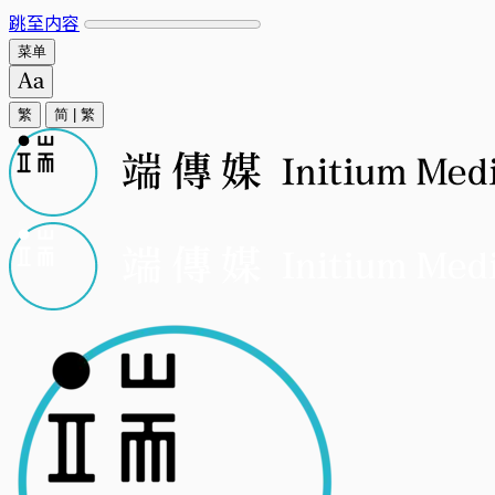
跳至内容
菜单
繁
简
|
繁