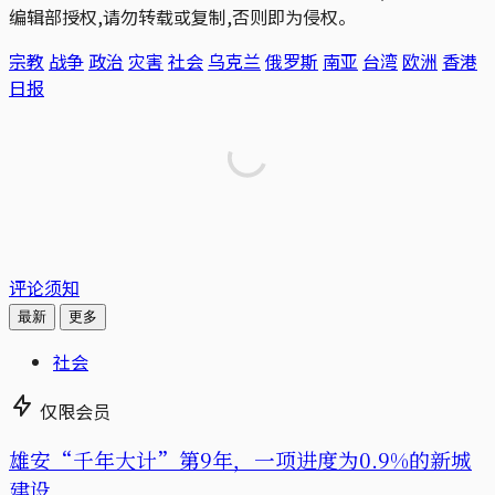
编辑部授权,请勿转载或复制,否则即为侵权。
宗教
战争
政治
灾害
社会
乌克兰
俄罗斯
南亚
台湾
欧洲
香港
日报
评论须知
最新
更多
社会
仅限会员
雄安“千年大计”第9年，一项进度为0.9%的新城
建设