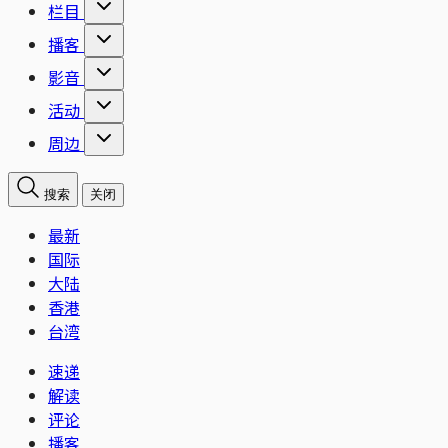
栏目
播客
影音
活动
周边
搜索
关闭
最新
国际
大陆
香港
台湾
速递
解读
评论
播客