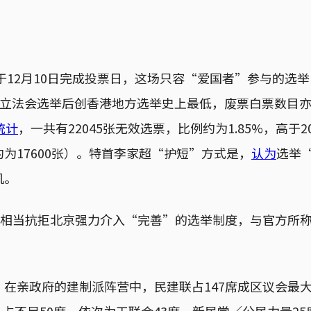
举于12月10日完成投票日，这场只容“爱国者”参与的选
021年立法会选举后创香港地方选举史上最低，废票白票数目亦
统计
，一共有22045张无效选票，比例约为1.85%，高于
为17600张）。特首李家超“护短”方式是，
认为
选举
机。
选民相当抗拒北京强力介入“完善”的选举制度，与官方所
，在亲政府的建制派阵营中，民建联占147席成区议会最
党各占不足50席，依次为工联会43席、新民党／公民力量25