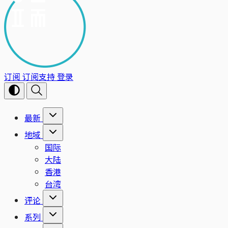
订阅
订阅支持
登录
最新
地域
国际
大陆
香港
台湾
评论
系列