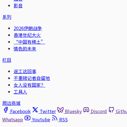
影音
系列
2026伊朗战争
香港世纪大火
“中国有稀土”
情色的未来
栏目
返工这回事
不重磅记者自留地
女人没有国家？
工具人
周边商城
Facebook
Twitter
Bluesky
Discord
Gith
Whatsapp
Youtube
RSS