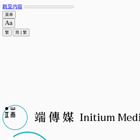
跳至内容
菜单
繁
简
|
繁