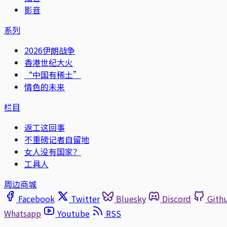
影音
系列
2026伊朗战争
香港世纪大火
“中国有稀土”
情色的未来
栏目
返工这回事
不重磅记者自留地
女人没有国家？
工具人
周边商城
Facebook
Twitter
Bluesky
Discord
Gith
Whatsapp
Youtube
RSS