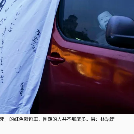
寧死」的紅色麵包車，圍觀的人并不那麽多。摄：林語婕