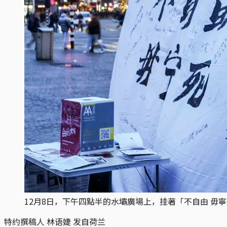
12月8日，下午四點半的水壩廣場上，挂著「不自由 毋
特约撰稿人 林语婕 发自荷兰