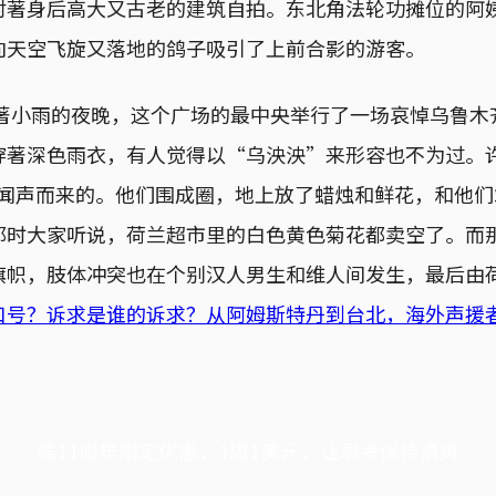
对著身后高大又古老的建筑自拍。东北角法轮功摊位的阿
向天空飞旋又落地的鸽子吸引了上前合影的游客。
下著小雨的夜晚，这个广场的最中央举行了一场哀悼乌鲁
穿著深色雨衣，有人觉得以“乌泱泱”来形容也不为过。
大群中闻声而来的。他们围成圈，地上放了蜡烛和鲜花，和他
那时大家听说，荷兰超市里的白色黄色菊花都卖空了。而
旗帜，肢体冲突也在个别汉人男生和维人间发生，最后由
口号？诉求是谁的诉求？从阿姆斯特丹到台北，海外声援
端11周年限定优惠，1周1美元，让思考保持清爽