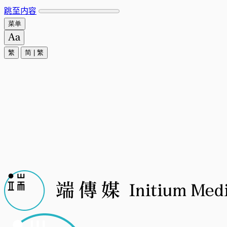
跳至内容
菜单
繁
简
|
繁