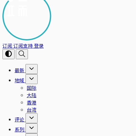
订阅
订阅支持
登录
最新
地域
国际
大陆
香港
台湾
评论
系列