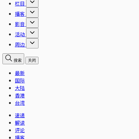
栏目
播客
影音
活动
周边
搜索
关闭
最新
国际
大陆
香港
台湾
速递
解读
评论
播客