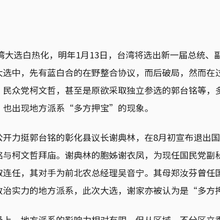
台湾大选白热化，明年1月13日，台湾将选出新一届总统、副
大选中，先有蓝白合的在野整合协议，而后破局，然而在
、民众党柯文哲，甚至是原欲采取独立参选的郭台铭等，
，也出现地方派系“多方押宝”的现象。
公开力挺郭台铭的彰化县议长谢典林，在8月初宣布退出
铭与柯文哲拜庙。谢典林的胞姊谢衣凤，为现任国民党副
取连任，其对手为前北农总经理吴音宁。其母郑汝芬曾任
政治实力的地方派系，此次大选，谢家亦被认为是“多方
级上，地方派系的影响力相对有限，但从区域、不分区立