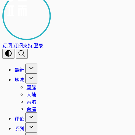
订阅
订阅支持
登录
最新
地域
国际
大陆
香港
台湾
评论
系列