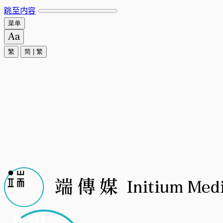
跳至内容
菜单
繁
简
|
繁