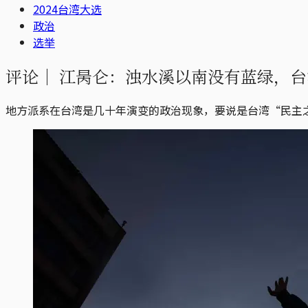
2024台湾大选
政治
选举
评论｜
江昺仑：浊水溪以南没有蓝绿，台
地方派系在台湾是几十年演变的政治现象，要说是台湾“民主