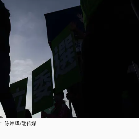
摄：陈焯辉/端传媒