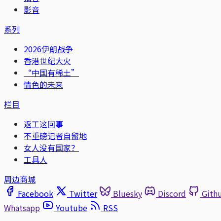
影音
系列
2026伊朗战争
香港世纪大火
“中国有稀土”
情色的未来
栏目
返工这回事
不重磅记者自留地
女人没有国家？
工具人
周边商城
Facebook
Twitter
Bluesky
Discord
Gith
Whatsapp
Youtube
RSS