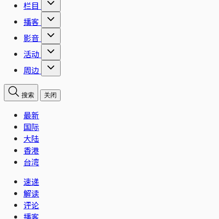
栏目
播客
影音
活动
周边
搜索
关闭
最新
国际
大陆
香港
台湾
速递
解读
评论
播客