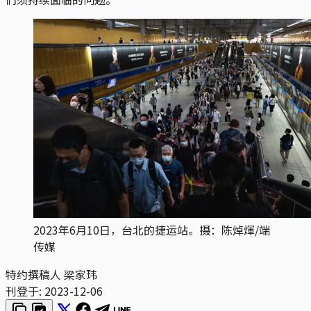
2023年6月10日，台北的捷运站。摄：陈焯煇/端
传媒
特约撰稿人 梁家玮
刊登于:
2023-12-06