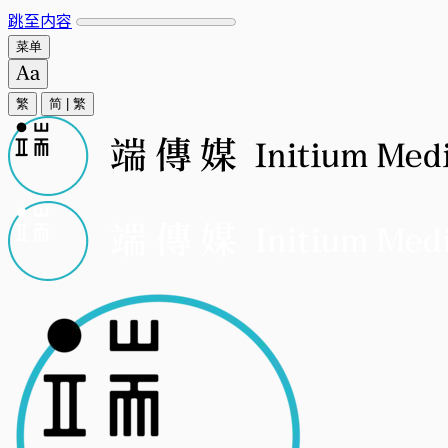
跳至内容
菜单
繁
简
|
繁