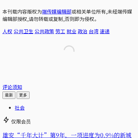
本刊载内容版权为
端传媒编辑部
或相关单位所有,未经端传媒
编辑部授权,请勿转载或复制,否则即为侵权。
人权
公共卫生
公共政策
劳工
就业
政治
台湾
速递
评论须知
最新
更多
社会
仅限会员
雄安“千年大计”第9年，一项进度为0.9%的新城