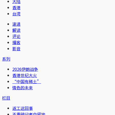
大陆
香港
台湾
速递
解读
评论
播客
影音
系列
2026伊朗战争
香港世纪大火
“中国有稀土”
情色的未来
栏目
返工这回事
不重磅记者自留地