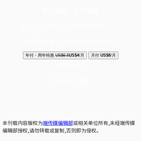
你的支持，不可或缺
成为会员，阅读全文，领取专属权益
选择守护方案 + 华尔街日报或纽约时报
年付・周年特惠
US$6.5
US$4
/月
月付
US$8
/月
立即解锁全文
已是会员？
登录
本刊载内容版权为
端传媒编辑部
或相关单位所有,未经端传媒
编辑部授权,请勿转载或复制,否则即为侵权。