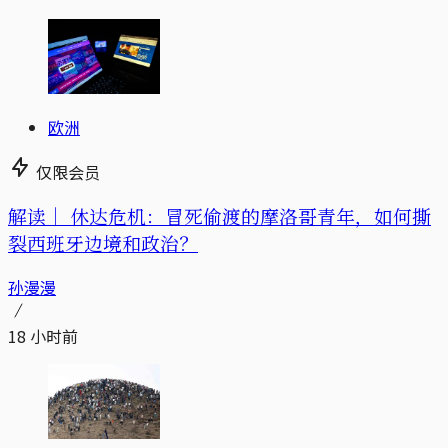
欧洲
仅限会员
解读｜
休达危机：冒死偷渡的摩洛哥青年，如何撕
裂西班牙边境和政治？
孙漫漫
18 小时前