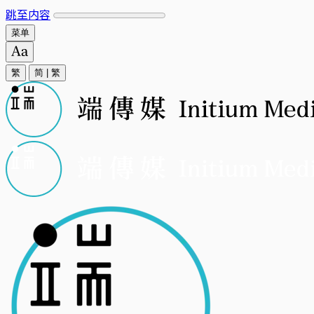
跳至内容
菜单
繁
简
|
繁