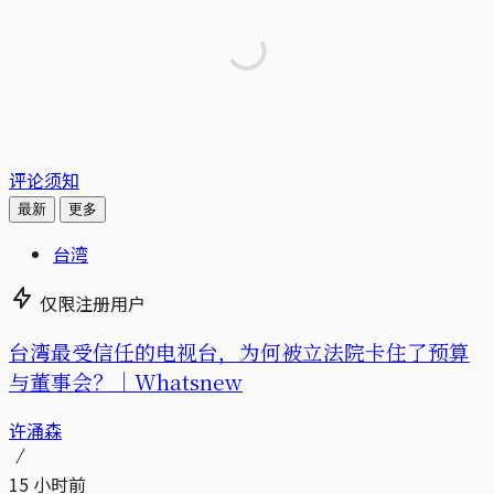
评论须知
最新
更多
台湾
仅限注册用户
台湾最受信任的电视台，为何被立法院卡住了预算
与董事会？｜Whatsnew
许涌森
15 小时前