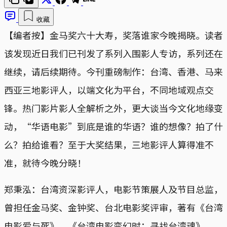
收藏
【编者按】金马奖六十大寿，奖落谁家今晚揭晓。读者
该发现近日我们已刊发了系列入围影人专访，系列还在
继续，请后续期待。今刊重磅制作：台湾、香港、马来
西亚三地影评人，以端文化为平台，不同地域观点交
锋。热门影片影人全解析之外，更大谈当今文化地缘变
动，“华语电影”到底是谁的华语？谁的想像？拍了什
么？拍给谁看？至于大奖结果，三地影评人算得准不
准，就待今晚分晓！
郑秉泓：台湾资深影评人，电影节策展人及节目总监，
曾担任金马奖、金钟奖、台北电影奖评审，著有《台湾
电影爱与死》、《台湾电影变幻时：寻找台湾魂》。