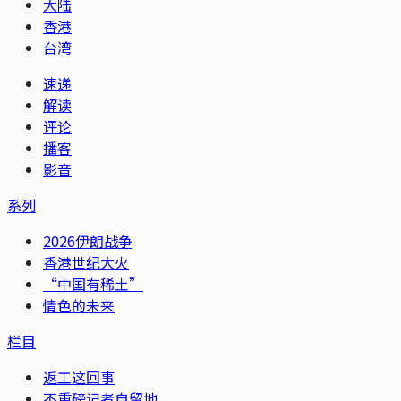
大陆
香港
台湾
速递
解读
评论
播客
影音
系列
2026伊朗战争
香港世纪大火
“中国有稀土”
情色的未来
栏目
返工这回事
不重磅记者自留地