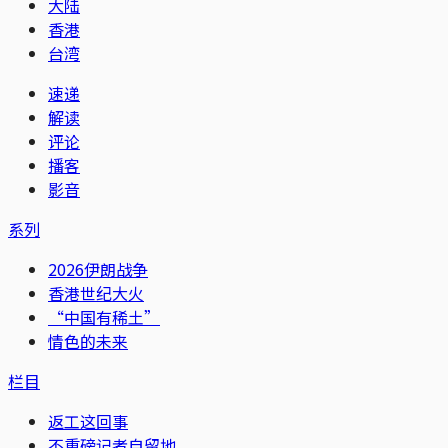
大陆
香港
台湾
速递
解读
评论
播客
影音
系列
2026伊朗战争
香港世纪大火
“中国有稀土”
情色的未来
栏目
返工这回事
不重磅记者自留地