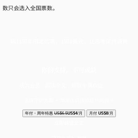
数只会选入全国票数。
端11周年限定优惠，1周1美元，让思考保持清爽
你的支持，不可或缺
成为会员，阅读全文，领取专属权益
选择守护方案 + 华尔街日报或纽约时报
年付・周年特惠
US$6.5
US$4
/月
月付
US$8
/月
立即解锁全文