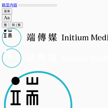
跳至内容
菜单
繁
简
|
繁