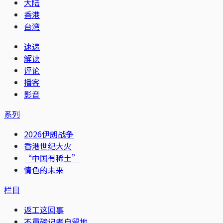
大陆
香港
台湾
速递
解读
评论
播客
影音
系列
2026伊朗战争
香港世纪大火
“中国有稀土”
情色的未来
栏目
返工这回事
不重磅记者自留地