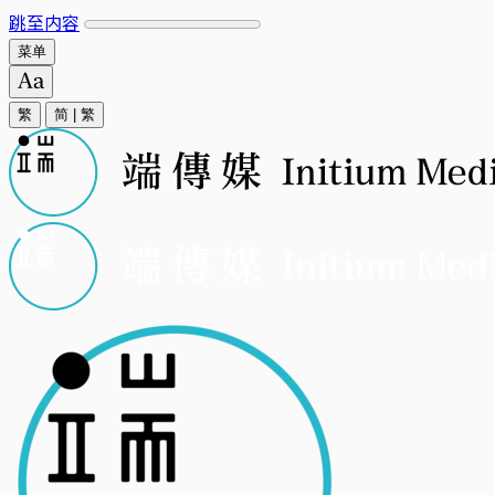
跳至内容
菜单
繁
简
|
繁