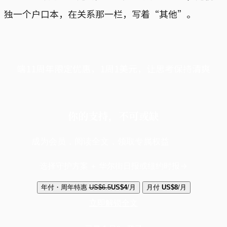
独一个户口本，在关系那一栏，写着“其他”。
端11周年限定优惠，1周1美元，让思考保持清爽
你的支持，不可或缺
成为会员，阅读全文，领取专属权益
选择守护方案 + 华尔街日报或纽约时报
年付・周年特惠
US$6.5
US$4
/月
月付
US$8
/月
立即解锁全文