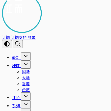
订阅
订阅支持
登录
最新
地域
国际
大陆
香港
台湾
评论
系列