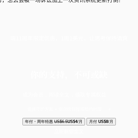
端11周年限定优惠，1周1美元，让思考保持清爽
你的支持，不可或缺
成为会员，阅读全文，领取专属权益
选择守护方案 + 华尔街日报或纽约时报
年付・周年特惠
US$6.5
US$4
/月
月付
US$8
/月
立即解锁全文