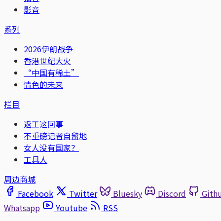
影音
系列
2026伊朗战争
香港世纪大火
“中国有稀土”
情色的未来
栏目
返工这回事
不重磅记者自留地
女人没有国家？
工具人
周边商城
Facebook
Twitter
Bluesky
Discord
Gith
Whatsapp
Youtube
RSS