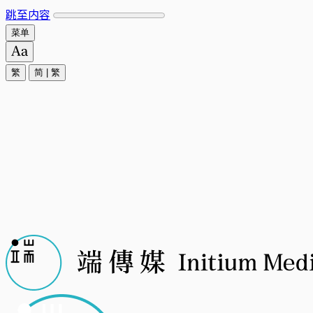
跳至内容
菜单
繁
简
|
繁