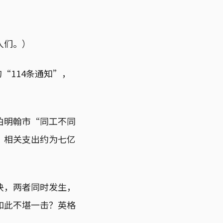
人们。）
“114条通知”，
伯明翰市“同工不同
，相关支出约为七亿
决，两者同时发生，
如此不堪一击？英格