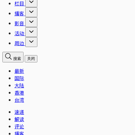
栏目
播客
影音
活动
周边
搜索
关闭
最新
国际
大陆
香港
台湾
速递
解读
评论
播客