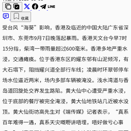
收藏
受台风“海葵”影响，香港及临近的中国大陆广东省深
圳市、东莞市9月7日晚落起暴雨。香港天文台今早7时
15分指，柴湾一带雨量超过600毫米。香港多地严重水
浸，交通瘫痪。位于香港东区的耀东邨有山泥倾泻，有
大石塌下，阻挡耀兴道全部行车线；凌晨时环翠邨停车
场水位逼近两米，场内多部车辆被淹没。浅水湾道与香
岛道回旋处交界发生路陷。黄大仙中心遭受严重水浸，
位于底部的餐厅被完全淹浸，黄大仙地铁站几近被水没
顶。黄大仙街坊高先生对《端传媒》记者表示，“真系
百年难得一遇，真系天灾嘅嘢讲唔埋，唔好做亏心事