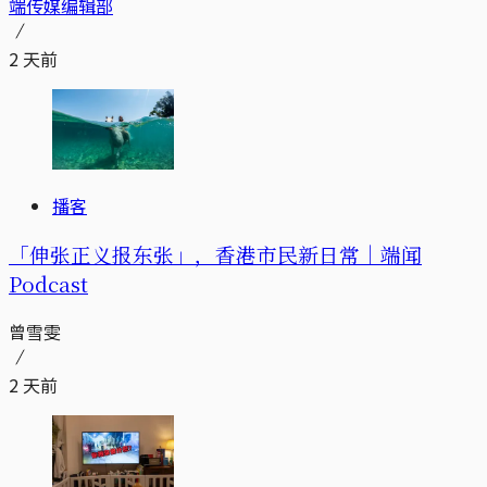
端传媒编辑部
2 天前
播客
「伸张正义报东张」，香港市民新日常｜端闻
Podcast
曾雪雯
2 天前