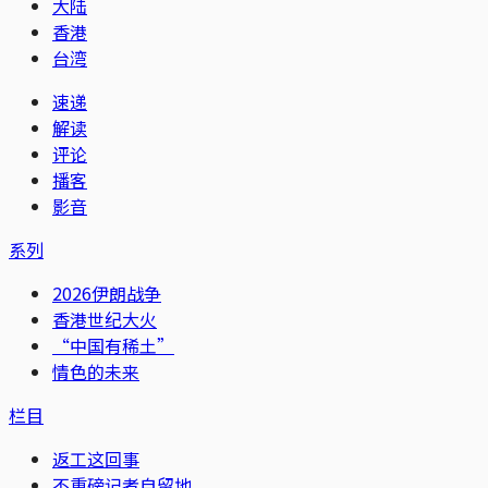
大陆
香港
台湾
速递
解读
评论
播客
影音
系列
2026伊朗战争
香港世纪大火
“中国有稀土”
情色的未来
栏目
返工这回事
不重磅记者自留地