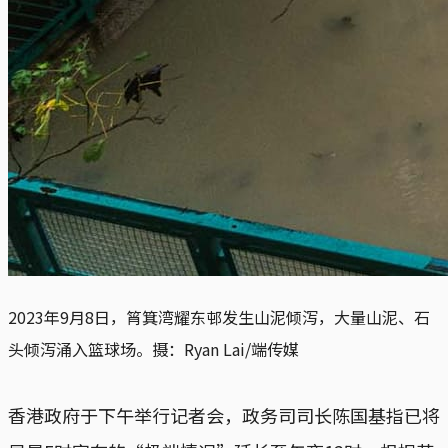
2023年9月8日，筲箕湾耀东邨发生山泥倾泻，大量山泥、石
头倾泻涌入篮球场。摄：Ryan Lai/端传媒
香港政府于下午举行记者会，政务司司长陈国基指已将