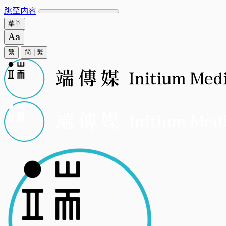
跳至内容
菜单
繁
简
|
繁