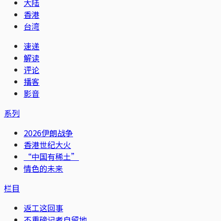
大陆
香港
台湾
速递
解读
评论
播客
影音
系列
2026伊朗战争
香港世纪大火
“中国有稀土”
情色的未来
栏目
返工这回事
不重磅记者自留地