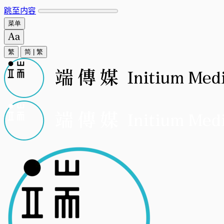
跳至内容
菜单
繁
简
|
繁