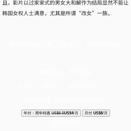
且，影片以过家家式的男女大和解作为结局显然不能让
韩国女权人士满意，尤其是所谓“改女”一族。
端11周年限定优惠，1周1美元，让思考保持清爽
你的支持，不可或缺
成为会员，阅读全文，领取专属权益
选择守护方案 + 华尔街日报或纽约时报
年付・周年特惠
US$6.5
US$4
/月
月付
US$8
/月
立即解锁全文