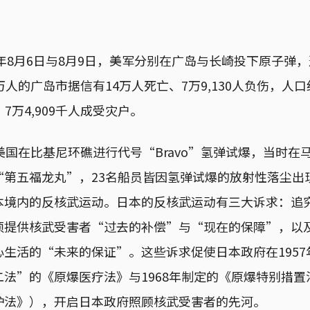
5年8月6日与8月9日，美军分别在广岛与长崎投下原子弹
万人的广岛市据信有14万人死亡、7万9,130人负伤，人口
、7万4,909千人成受灾户。
美国在比基尼环礁进行代号“Bravo”氢弹试爆，当时在
“第五福龙丸”，23名船员皆因氢弹试爆的放射性落尘出
本境内的反核武运动。日本的反核武运动有三大诉求：追
须提供核武受害者“过去的补偿”与“现在的保障”，以
生活的“未来的保证”。这些诉求促使日本政府在1957
法”的《原爆医疗法》与1968年制定的《原爆特别措置法
护法》），开启日本政府照顾核武受害者的先河。