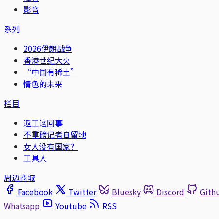
影音
系列
2026伊朗战争
香港世纪大火
“中国有稀土”
情色的未来
栏目
返工这回事
不重磅记者自留地
女人没有国家？
工具人
周边商城
Facebook
Twitter
Bluesky
Discord
Gith
Whatsapp
Youtube
RSS