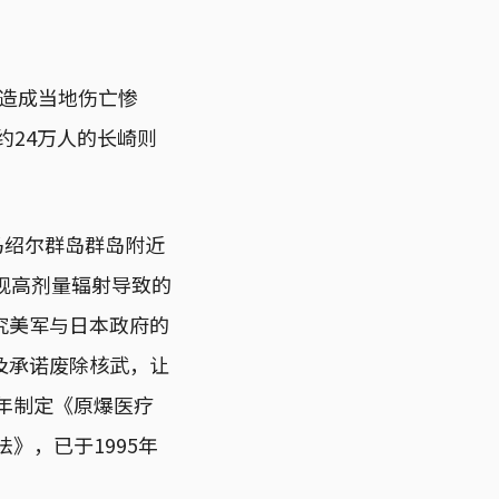
，造成当地伤亡惨
约24万人的长崎则
马绍尔群岛群岛附近
现高剂量辐射导致的
究美军与日本政府的
及承诺废除核武，让
年制定《原爆医疗
》，已于1995年