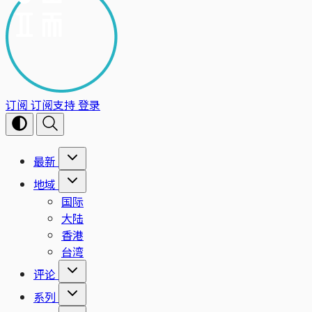
订阅
订阅支持
登录
最新
地域
国际
大陆
香港
台湾
评论
系列