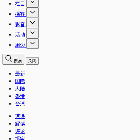
栏目
播客
影音
活动
周边
搜索
关闭
最新
国际
大陆
香港
台湾
速递
解读
评论
播客