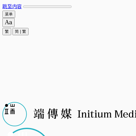
跳至内容
菜单
繁
简
|
繁