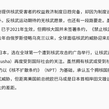
府提供核武受害者的权益救济制度日趋完备，却因为制度
外。反核武运动期待的无核武愿景，也还有一段路要走。
）已于2021年生效，但拥核大国并未签署条约，《禁止
去年自俄罗斯侵略乌克兰以来，全球面临核武的威胁迎来
的日本，选在全球第一个遭到核武攻击的广岛举行，让核武
akusha）再度受到国际社会的关注。虽然拥有核武或受到
仍以《核不扩散条约》（NPT）为基础，承认五个拥核
武威胁，但距离美国前总统欧巴马或是日本首相岸田文雄
大的差距。