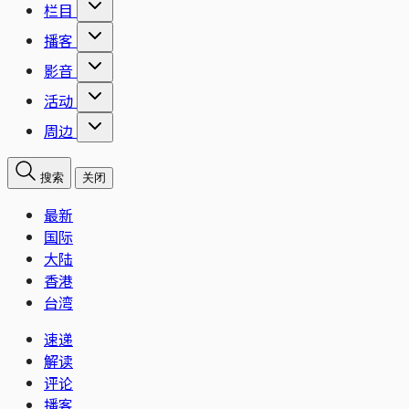
栏目
播客
影音
活动
周边
搜索
关闭
最新
国际
大陆
香港
台湾
速递
解读
评论
播客