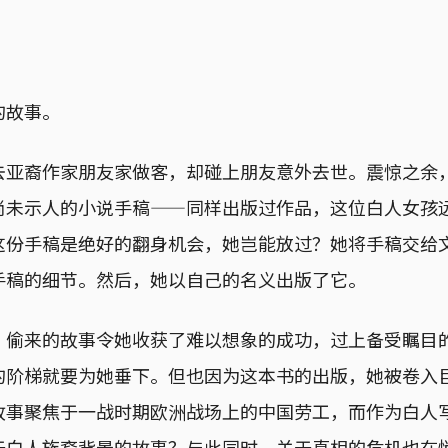
的故事。
去亚裔作家朋友家做客，却碰上朋友意外去世。震惊之余
尚未示人的小说手稿——同样出版过作品，这位白人女孩
这份手稿是绝好的翻身机会，她岂能放过？她将手稿交给
手稿的细节。然后，她以自己的名义出版了它。
，偷来的故事令她收获了难以想象的成功，过上备受瞩目
的阶梯就要为她垂下。但也因为这本书的出版，她被卷入
故事聚焦于一战时期欧洲战场上的中国劳工，而作为白人
于白人族裔背景的故事？与此同时，关于真相的危机也在