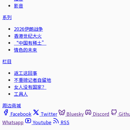
影音
系列
2026伊朗战争
香港世纪大火
“中国有稀土”
情色的未来
栏目
返工这回事
不重磅记者自留地
女人没有国家？
工具人
周边商城
Facebook
Twitter
Bluesky
Discord
Gith
Whatsapp
Youtube
RSS