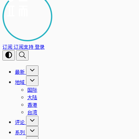
订阅
订阅支持
登录
最新
地域
国际
大陆
香港
台湾
评论
系列