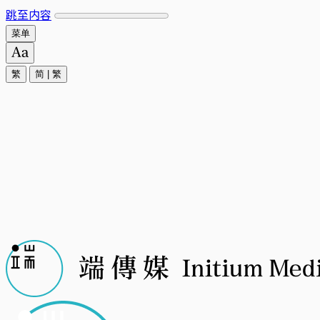
跳至内容
菜单
繁
简
|
繁