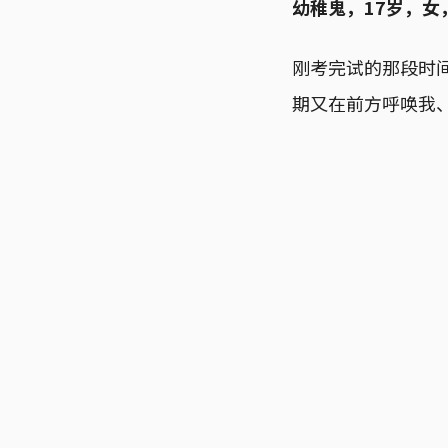
幼稚鬼，17岁，女
刚考完试的那段时
期又在前方呼唤我