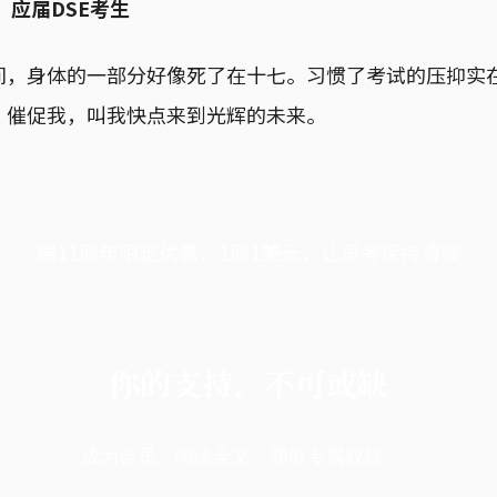
，应届DSE考生
间，身体的一部分好像死了在十七。习惯了考试的压抑实
、催促我，叫我快点来到光辉的未来。
端11周年限定优惠，1周1美元，让思考保持清爽
你的支持，不可或缺
成为会员，阅读全文，领取专属权益