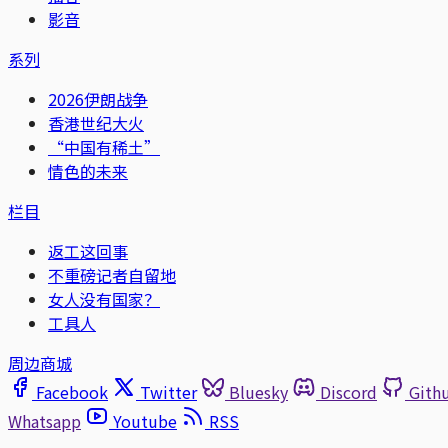
影音
系列
2026伊朗战争
香港世纪大火
“中国有稀土”
情色的未来
栏目
返工这回事
不重磅记者自留地
女人没有国家？
工具人
周边商城
Facebook
Twitter
Bluesky
Discord
Gith
Whatsapp
Youtube
RSS