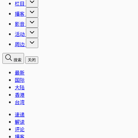
栏目
播客
影音
活动
周边
搜索
关闭
最新
国际
大陆
香港
台湾
速递
解读
评论
播客