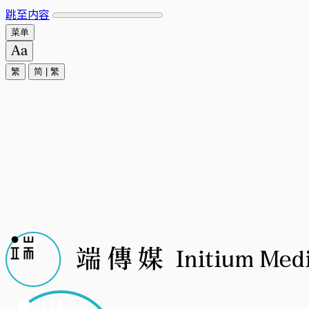
跳至内容
菜单
繁
简
|
繁