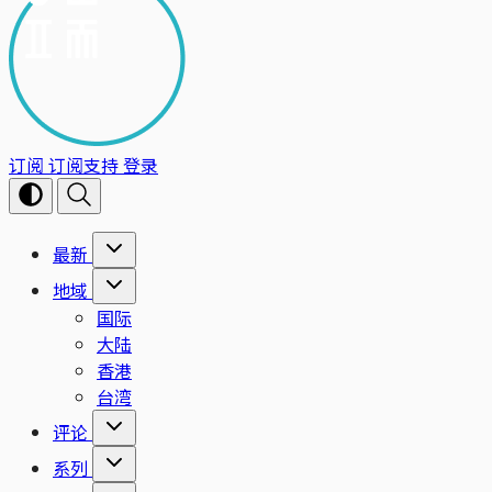
订阅
订阅支持
登录
最新
地域
国际
大陆
香港
台湾
评论
系列