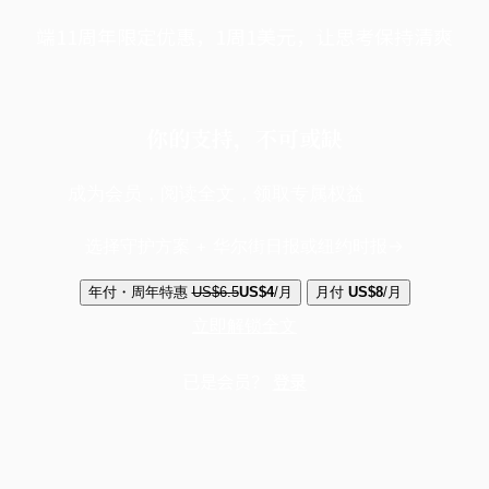
端11周年限定优惠，1周1美元，让思考保持清爽
你的支持，不可或缺
成为会员，阅读全文，领取专属权益
选择守护方案 + 华尔街日报或纽约时报
年付・周年特惠
US$6.5
US$4
/月
月付
US$8
/月
立即解锁全文
已是会员？
登录