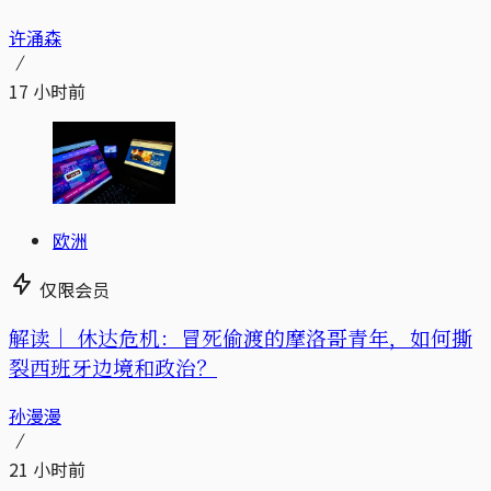
许涌森
17 小时前
欧洲
仅限会员
解读｜
休达危机：冒死偷渡的摩洛哥青年，如何撕
裂西班牙边境和政治？
孙漫漫
21 小时前