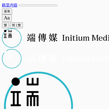
跳至内容
菜单
繁
简
|
繁