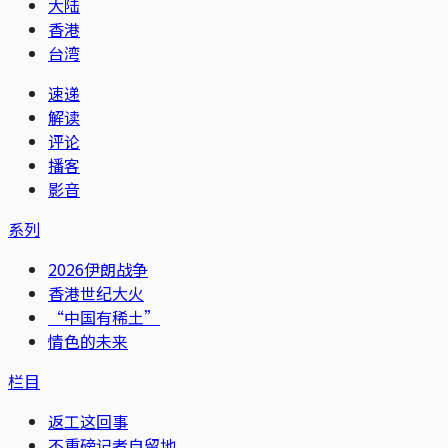
大陆
香港
台湾
速递
解读
评论
播客
影音
系列
2026伊朗战争
香港世纪大火
“中国有稀土”
情色的未来
栏目
返工这回事
不重磅记者自留地